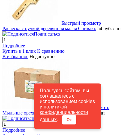
Быстрый просмотр
Расческа с ручкой деревянная малая Спивакъ
54 руб.
/ шт
Подписаться
Подробнее
Купить в 1 клик
К сравнению
В избранное
Недоступно
Пользуясь сайтом, вы
соглашаетесь с
использованием cookies
и
политикой
Быстрый просмотр
конфиденциальности
Мыльные орехи Мукоросси 1000 г
1 100 руб.
/ шт
Подписаться
данных
.
Ок
Подробнее