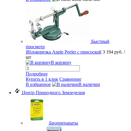
Быстрый
просмотр
Яблокорезка Apple Peeler с присоской
3 194 руб.
/
шт
В корзину
Подробнее
Купить в 1 клик
Сравнение
В избранное
В наличии
Центр Природного Земледелия
Биопрепараты