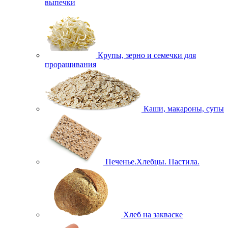
выпечки
Крупы, зерно и семечки для
проращивания
Каши, макароны, супы
Печенье.Хлебцы. Пастила.
Хлеб на закваске