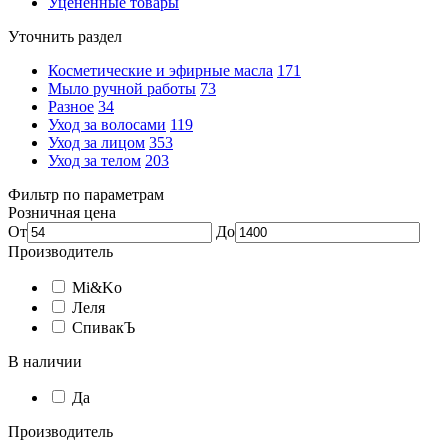
Уцененные товары
Уточнить раздел
Косметические и эфирные масла
171
Мыло ручной работы
73
Разное
34
Уход за волосами
119
Уход за лицом
353
Уход за телом
203
Фильтр по параметрам
Розничная цена
От
До
Производитель
Mi&Ko
Леля
СпивакЪ
В наличии
Да
Производитель