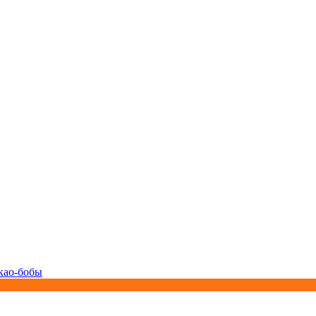
као-бобы