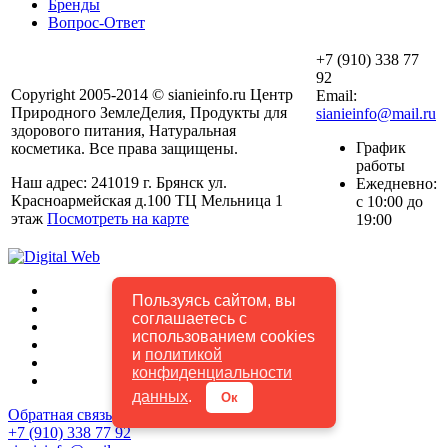
Бренды
Вопрос-Ответ
+7 (910) 338 77
92
Copyright 2005-2014 © sianieinfo.ru Центр
Email:
Природного ЗемлеДелия, Продукты для
sianieinfo@mail.ru
здорового питания, Натуральная
График
косметика. Все права защищены.
работы
Наш адрес: 241019 г. Брянск ул.
Ежедневно:
Красноармейская д.100 ТЦ Мельница 1
с 10:00 до
этаж
Посмотреть на карте
19:00
Пользуясь сайтом, вы
соглашаетесь с
использованием cookies
и
политикой
конфиденциальности
данных
.
Ок
Обратная связь
+7 (910) 338 77 92