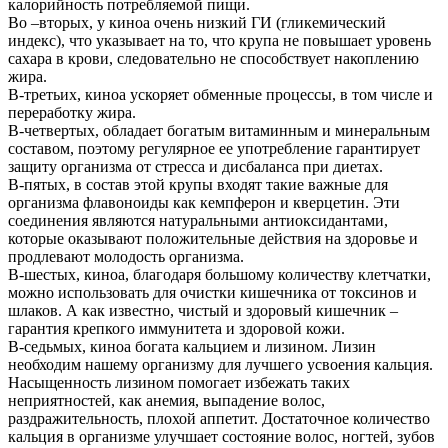
калорийность потребляемой пищи.
Во –вторых, у киноа очень низкий ГИ (гликемический
индекс), что указывает на то, что крупа не повышает уровень
сахара в крови, следовательно не способствует накоплению
жира.
В-третьих, киноа ускоряет обменные процессы, в том числе и
переработку жира.
В-четвертых, обладает богатым витаминным и минеральным
составом, поэтому регулярное ее употребление гарантирует
защиту организма от стресса и дисбаланса при диетах.
В-пятых, в состав этой крупы входят такие важные для
организма флавоноиды как кемпферон и кверцетин. Эти
соединения являются натуральными антиоксидантами,
которые оказывают положительные действия на здоровье и
продлевают молодость организма.
В-шестых, киноа, благодаря большому количеству клетчатки,
можно использовать для очистки кишечника от токсинов и
шлаков. А как известно, чистый и здоровый кишечник –
гарантия крепкого иммунитета и здоровой кожи.
В-седьмых, киноа богата кальцием и лизином. Лизин
необходим нашему организму для лучшего усвоения кальция.
Насыщенность лизином помогает избежать таких
неприятностей, как анемия, выпадение волос,
раздражительность, плохой аппетит. Достаточное количество
кальция в организме улучшает состояние волос, ногтей, зубов