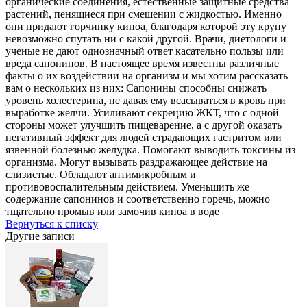
органические соединения, естественные защитные средства
растений, пенящиеся при смешении с жидкостью. Именно
они придают горчинку киноа, благодаря которой эту крупу
невозможно спутать ни с какой другой. Врачи, диетологи и
ученые не дают однозначный ответ касательно пользы или
вреда сапонинов. В настоящее время известны различные
факты о их воздействии на организм и мы хотим рассказать
вам о нескольких из них: Сапонины способны снижать
уровень холестерина, не давая ему всасываться в кровь при
выработке желчи. Усиливают секрецию ЖКТ, что с одной
стороны может улучшить пищеварение, а с другой оказать
негативный эффект для людей страдающих гастритом или
язвенной болезнью желудка. Помогают выводить токсины из
организма. Могут вызывать раздражающее действие на
слизистые. Обладают антимикробным и
противовоспалительным действием. Уменьшить же
содержание сапонинов и соответственно горечь, можно
тщательно промыв или замочив киноа в воде
Вернуться к списку
Другие записи