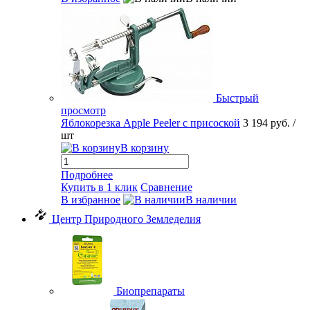
Быстрый
просмотр
Яблокорезка Apple Peeler с присоской
3 194 руб.
/
шт
В корзину
Подробнее
Купить в 1 клик
Сравнение
В избранное
В наличии
Центр Природного Земледелия
Биопрепараты