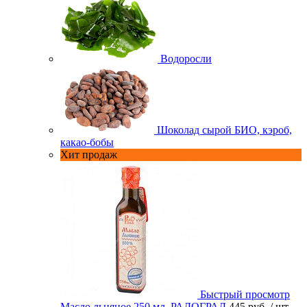
Водоросли
Шоколад сырой БИО, кэроб,
какао-бобы
Хит продаж
Быстрый просмотр
Масло льняное 250 мл. РАДОГРАД
445 руб.
/ шт