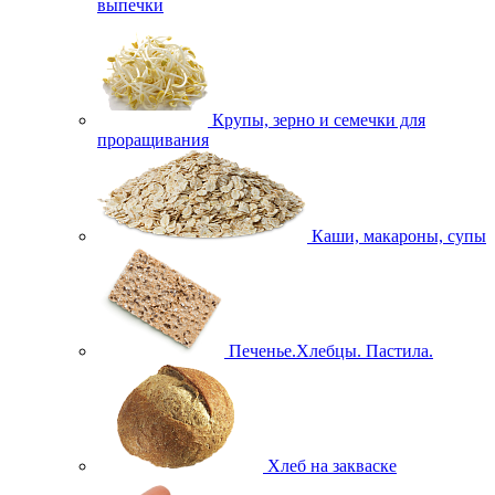
выпечки
Крупы, зерно и семечки для
проращивания
Каши, макароны, супы
Печенье.Хлебцы. Пастила.
Хлеб на закваске