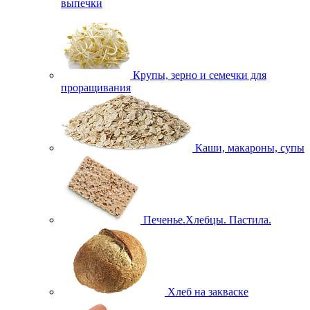
выпечки
Крупы, зерно и семечки для
проращивания
Каши, макароны, супы
Печенье.Хлебцы. Пастила.
Хлеб на закваске