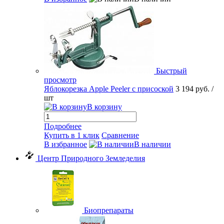
Быстрый
просмотр
Яблокорезка Apple Peeler с присоской
3 194 руб.
/
шт
В корзину
Подробнее
Купить в 1 клик
Сравнение
В избранное
В наличии
Центр Природного Земледелия
Биопрепараты