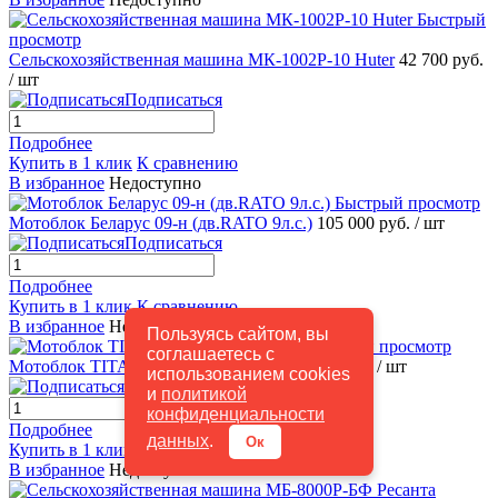
Быстрый
просмотр
Сельскохозяйственная машина МК-1002Р-10 Huter
42 700 руб.
/ шт
Подписаться
Подробнее
Купить в 1 клик
К сравнению
В избранное
Недоступно
Быстрый просмотр
Мотоблок Беларус 09-н (дв.RATO 9л.с.)
105 000 руб.
/ шт
Подписаться
Подробнее
Купить в 1 клик
К сравнению
В избранное
Недоступно
Пользуясь сайтом, вы
Быстрый просмотр
соглашаетесь с
Мотоблок TITAN TN-1900HP 18л.с.
64 500 руб.
/ шт
использованием cookies
Подписаться
и
политикой
конфиденциальности
Подробнее
данных
.
Ок
Купить в 1 клик
К сравнению
В избранное
Недоступно