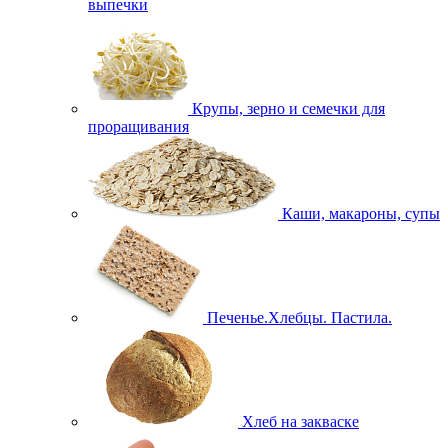
выпечки
Крупы, зерно и семечки для
проращивания
Каши, макароны, супы
Печенье.Хлебцы. Пастила.
Хлеб на закваске