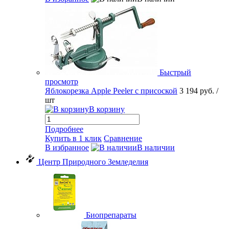
Быстрый
просмотр
Яблокорезка Apple Peeler с присоской
3 194 руб.
/
шт
В корзину
Подробнее
Купить в 1 клик
Сравнение
В избранное
В наличии
Центр Природного Земледелия
Биопрепараты