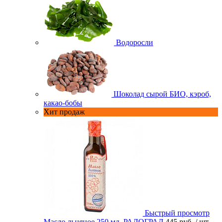
Водоросли
Шоколад сырой БИО, кэроб,
какао-бобы
Хит продаж
Быстрый просмотр
Масло льняное 250 мл. РАДОГРАД
445 руб.
/ шт