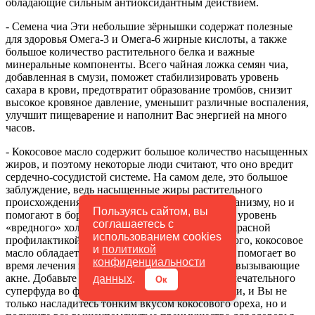
обладающие сильным антиоксидантным действием.
- Семена чиа Эти небольшие зёрнышки содержат полезные
для здоровья Омега-3 и Омега-6 жирные кислоты, а также
большое количество растительного белка и важные
минеральные компоненты. Всего чайная ложка семян чиа,
добавленная в смузи, поможет стабилизировать уровень
сахара в крови, предотвратит образование тромбов, снизит
высокое кровяное давление, уменьшит различные воспаления,
улучшит пищеварение и наполнит Вас энергией на много
часов.
- Кокосовое масло содержит большое количество насыщенных
жиров, и поэтому некоторые люди считают, что оно вредит
сердечно-сосудистой системе. На самом деле, это большое
заблуждение, ведь насыщенные жиры растительного
происхождения не только не приносят вред организму, но и
Пользуясь сайтом, вы
помогают в борьбе с лишним весом, понижают уровень
соглашаетесь с
«вредного» холестерина, а также являются прекрасной
использованием cookies
профилактикой болезни Альцгеймера. Кроме того, кокосовое
и
политикой
масло обладает антибактериальным действием, помогает во
конфиденциальности
время лечения пневмонии и убивает бактерии, вызывающие
акне. Добавьте всего чайную ложечку этого замечательного
данных
.
Ок
суперфуда во фруктовый или шоколадный смузи, и Вы не
только насладитесь тонким вкусом кокосового ореха, но и