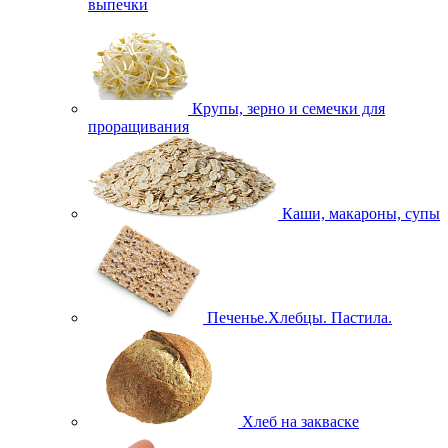
выпечки
Крупы, зерно и семечки для
проращивания
Каши, макароны, супы
Печенье.Хлебцы. Пастила.
Хлеб на закваске