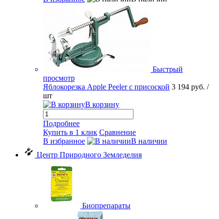
Быстрый
просмотр
Яблокорезка Apple Peeler с присоской
3 194 руб.
/
шт
В корзину
Подробнее
Купить в 1 клик
Сравнение
В избранное
В наличии
Центр Природного Земледелия
Биопрепараты