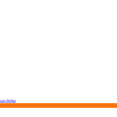
као-бобы