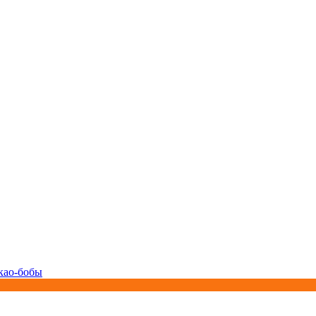
као-бобы