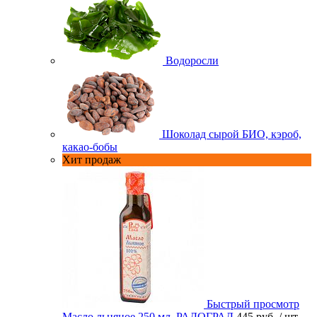
Водоросли
Шоколад сырой БИО, кэроб,
какао-бобы
Хит продаж
Быстрый просмотр
Масло льняное 250 мл. РАДОГРАД
445 руб.
/ шт