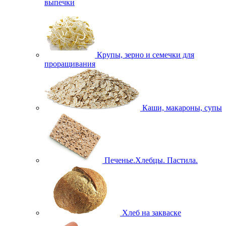
выпечки
Крупы, зерно и семечки для
проращивания
Каши, макароны, супы
Печенье.Хлебцы. Пастила.
Хлеб на закваске