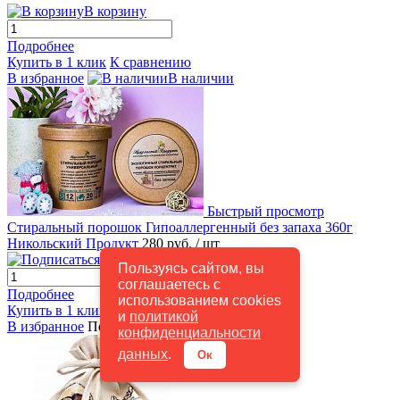
В корзину
Подробнее
Купить в 1 клик
К сравнению
В избранное
В наличии
Быстрый просмотр
Стиральный порошок Гипоаллергенный без запаха 360г
Никольский Продукт
280 руб.
/ шт
Подписаться
Пользуясь сайтом, вы
соглашаетесь с
Подробнее
использованием cookies
Купить в 1 клик
К сравнению
и
политикой
В избранное
Под заказ
конфиденциальности
данных
.
Ок