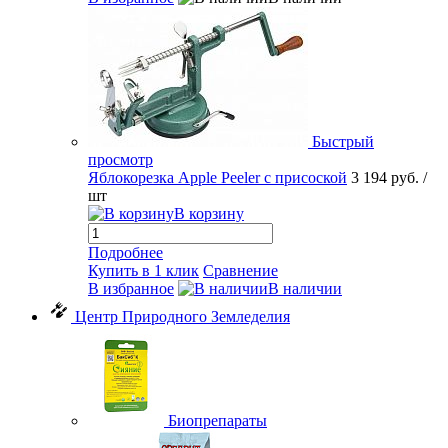
Быстрый
просмотр
Яблокорезка Apple Peeler с присоской
3 194 руб.
/
шт
В корзину
Подробнее
Купить в 1 клик
Сравнение
В избранное
В наличии
Центр Природного Земледелия
Биопрепараты