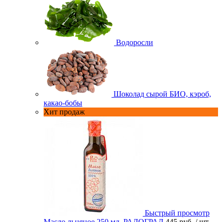
Водоросли
Шоколад сырой БИО, кэроб,
какао-бобы
Хит продаж
Быстрый просмотр
Масло льняное 250 мл. РАДОГРАД
445 руб.
/ шт