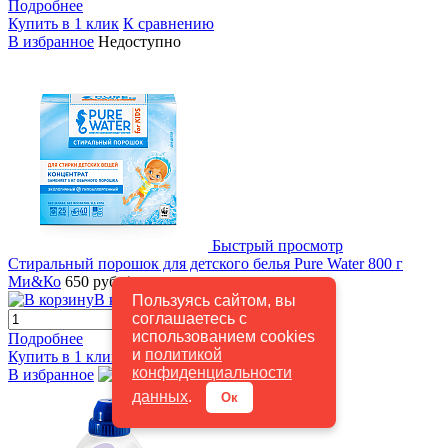
Подробнее
Купить в 1 клик
К сравнению
В избранное
Недоступно
Быстрый просмотр
Стиральный порошок для детского белья Pure Water 800 г
Ми&Ко
650 руб.
/ шт
В корзину
Пользуясь сайтом, вы
соглашаетесь с
использованием cookies
Подробнее
и
политикой
Купить в 1 клик
К сравнению
конфиденциальности
В избранное
В наличии
данных
.
Ок