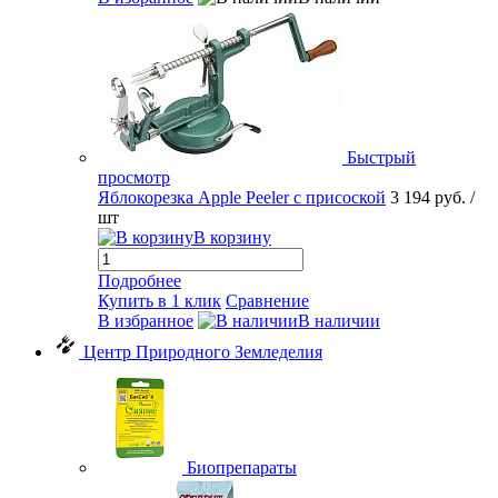
Быстрый
просмотр
Яблокорезка Apple Peeler с присоской
3 194 руб.
/
шт
В корзину
Подробнее
Купить в 1 клик
Сравнение
В избранное
В наличии
Центр Природного Земледелия
Биопрепараты