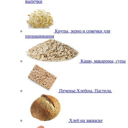
выпечки
Крупы, зерно и семечки для
проращивания
Каши, макароны, супы
Печенье.Хлебцы. Пастила.
Хлеб на закваске