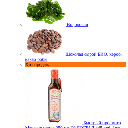
Водоросли
Шоколад сырой БИО, кэроб,
какао-бобы
Хит продаж
Быстрый просмотр
Масло льняное 250 мл. РАДОГРАД
445 руб.
/ шт