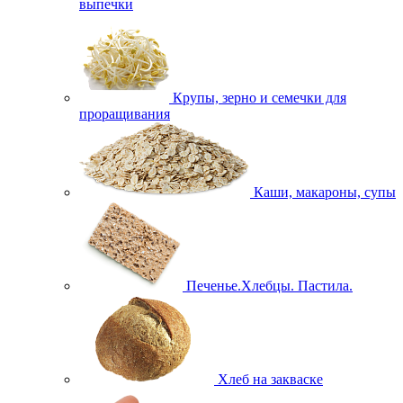
выпечки
Крупы, зерно и семечки для
проращивания
Каши, макароны, супы
Печенье.Хлебцы. Пастила.
Хлеб на закваске