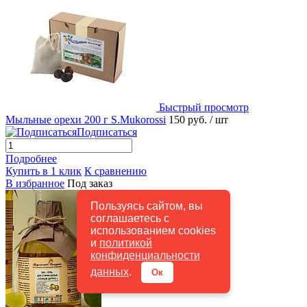
Быстрый просмотр
Мыльные орехи 200 г S.Mukorossi
150 руб.
/ шт
Подписаться
Подробнее
Купить в 1 клик
К сравнению
В избранное
Под заказ
Пользуясь сайтом, вы
соглашаетесь с
использованием cookies
и
политикой
конфиденциальности
данных
.
Ок