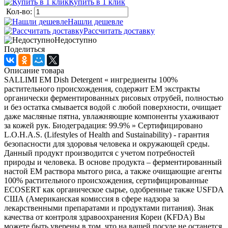
Купить в 1 клик
Кол-во:
Нашли дешевле
Рассчитать доставку
Недоступно
Поделиться
Описание товара
SALLIMI EM Dish Detergent « ингредиенты 100%
растительного происхождения, содержит EМ экстракты
органически ферментированных рисовых отрубей, полностью
и без остатка смывается водой с любой поверхности, очищает
даже масляные пятна, увлажняющие компоненты ухаживают
за кожей рук. Биодеградация: 99.9% » Сертифицировано
L.O.H.A.S. (Lifestyles of Health and Sustainability) - гарантия
безопасности для здоровья человека и окружающей среды.
Данный продукт производится с учетом потребностей
природы и человека. В основе продукта – ферментированный
настой ЕМ раствора мытого риса, а также очищающие агенты
100% растительного происхождения, сертифицированные
ECOSERT как органическое сырье, одобренные также USFDA
США (Американская комиссия в сфере надзора за
лекарственными препаратами и продуктами питания). Знак
качества от контроля здравоохранения Кореи (KFDA) Вы
можете быть уверены в том, что на вашей посуде не останется