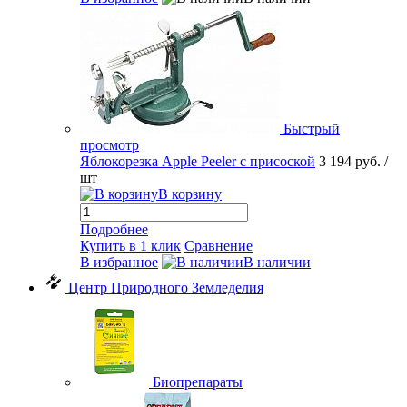
Быстрый
просмотр
Яблокорезка Apple Peeler с присоской
3 194 руб.
/
шт
В корзину
Подробнее
Купить в 1 клик
Сравнение
В избранное
В наличии
Центр Природного Земледелия
Биопрепараты