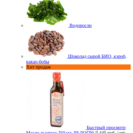
Водоросли
Шоколад сырой БИО, кэроб,
какао-бобы
Хит продаж
Быстрый просмотр
Масло льняное 250 мл. РАДОГРАД
445 руб.
/ шт