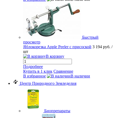
Быстрый
просмотр
Яблокорезка Apple Peeler с присоской
3 194 руб.
/
шт
В корзину
Подробнее
Купить в 1 клик
Сравнение
В избранное
В наличии
Центр Природного Земледелия
Биопрепараты