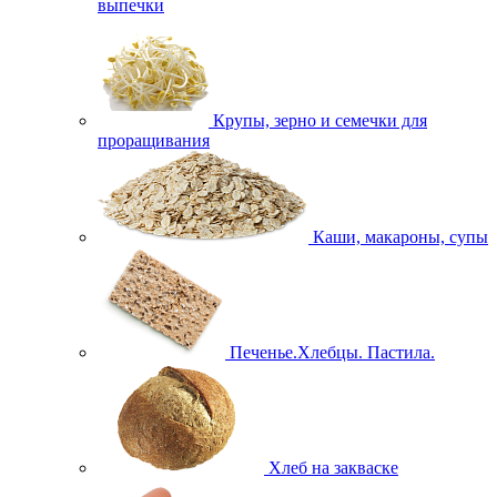
выпечки
Крупы, зерно и семечки для
проращивания
Каши, макароны, супы
Печенье.Хлебцы. Пастила.
Хлеб на закваске