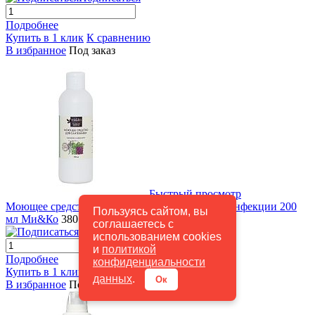
Подробнее
Купить в 1 клик
К сравнению
В избранное
Под заказ
Быстрый просмотр
Моющее средство Базилик и эвкалипт для дезинфекции 200
Пользуясь сайтом, вы
мл Ми&Ко
380 руб.
/ шт
соглашаетесь с
Подписаться
использованием cookies
и
политикой
Подробнее
конфиденциальности
Купить в 1 клик
К сравнению
данных
.
Ок
В избранное
Под заказ