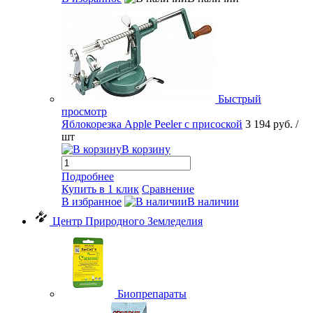
Быстрый
просмотр
Яблокорезка Apple Peeler с присоской
3 194 руб.
/
шт
В корзину
Подробнее
Купить в 1 клик
Сравнение
В избранное
В наличии
Центр Природного Земледелия
Биопрепараты