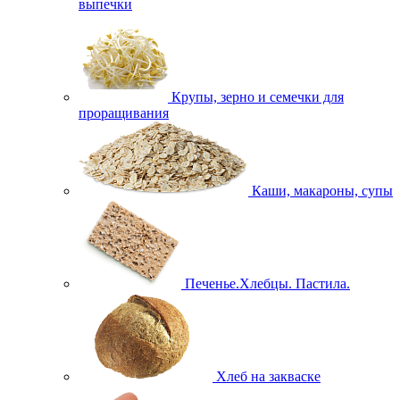
выпечки
Крупы, зерно и семечки для
проращивания
Каши, макароны, супы
Печенье.Хлебцы. Пастила.
Хлеб на закваске