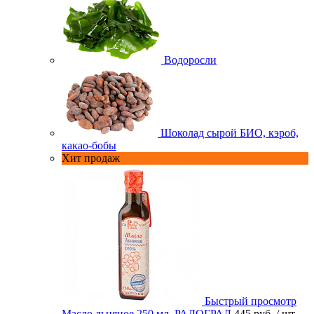
Водоросли
Шоколад сырой БИО, кэроб,
какао-бобы
Хит продаж
Быстрый просмотр
Масло льняное 250 мл. РАДОГРАД
445 руб.
/ шт