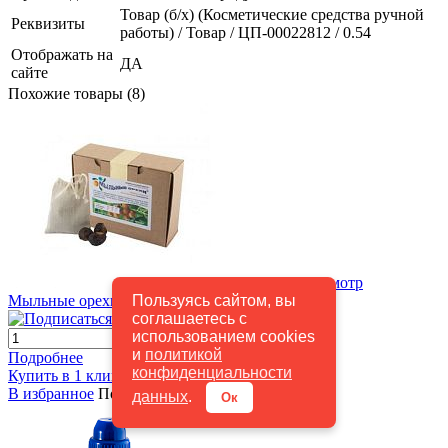
Товар (б/х) (Косметические средства ручной
Реквизиты
работы) / Товар / ЦП-00022812 / 0.54
Отображать на
ДА
сайте
Похожие товары (8)
Быстрый просмотр
Пользуясь сайтом, вы
Мыльные орехи 200 г S.Mukorossi
150 руб.
/ шт
соглашаетесь с
Подписаться
использованием cookies
и
политикой
Подробнее
конфиденциальности
Купить в 1 клик
К сравнению
В избранное
Под заказ
данных
.
Ок