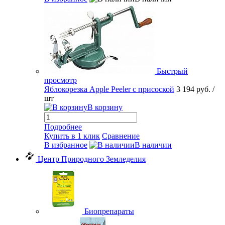
Быстрый
просмотр
Яблокорезка Apple Peeler с присоской
3 194 руб.
/
шт
В корзину
Подробнее
Купить в 1 клик
Сравнение
В избранное
В наличии
Центр Природного Земледелия
Биопрепараты