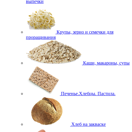
выпечки
Крупы, зерно и семечки для
проращивания
Каши, макароны, супы
Печенье.Хлебцы. Пастила.
Хлеб на закваске