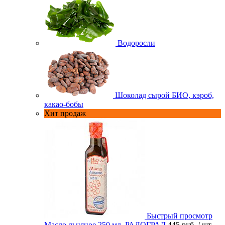
Водоросли
Шоколад сырой БИО, кэроб,
какао-бобы
Хит продаж
Быстрый просмотр
Масло льняное 250 мл. РАДОГРАД
445 руб.
/ шт