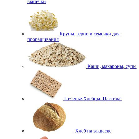
выпечки
Крупы, зерно и семечки для
проращивания
Каши, макароны, супы
Печенье.Хлебцы. Пастила.
Хлеб на закваске