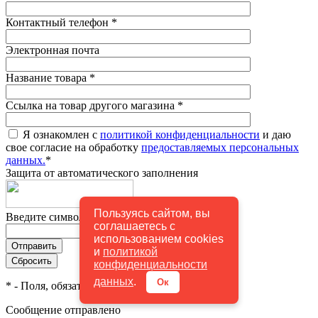
Контактный телефон
*
Электронная почта
Название товара
*
Ссылка на товар другого магазина
*
Я ознакомлен с
политикой конфиденциальности
и даю
свое согласие на обработку
предоставляемых персональных
данных.
*
Защита от автоматического заполнения
Пользуясь сайтом, вы
Введите символы с картинки
*
соглашаетесь с
использованием cookies
и
политикой
конфиденциальности
данных
.
Ок
*
- Поля, обязательные для заполнения
Сообщение отправлено