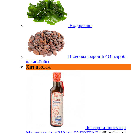
Водоросли
Шоколад сырой БИО, кэроб,
какао-бобы
Хит продаж
Быстрый просмотр
Масло льняное 250 мл. РАДОГРАД
445 руб.
/ шт