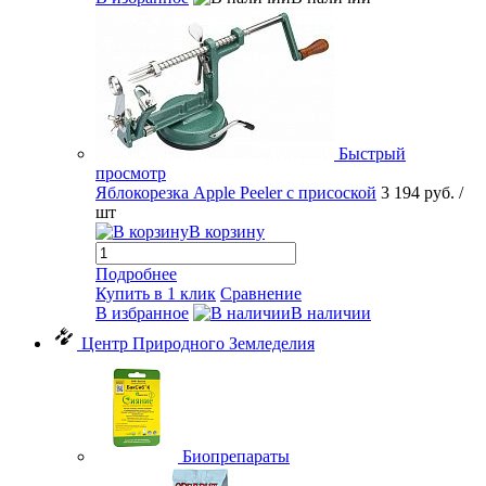
Быстрый
просмотр
Яблокорезка Apple Peeler с присоской
3 194 руб.
/
шт
В корзину
Подробнее
Купить в 1 клик
Сравнение
В избранное
В наличии
Центр Природного Земледелия
Биопрепараты