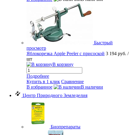
Быстрый
просмотр
Яблокорезка Apple Peeler с присоской
3 194 руб.
/
шт
В корзину
Подробнее
Купить в 1 клик
Сравнение
В избранное
В наличии
Центр Природного Земледелия
Биопрепараты