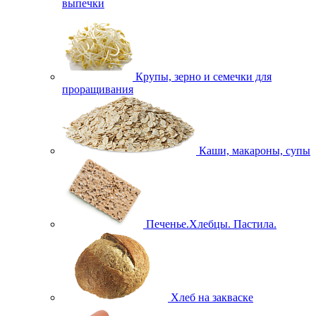
выпечки
Крупы, зерно и семечки для
проращивания
Каши, макароны, супы
Печенье.Хлебцы. Пастила.
Хлеб на закваске