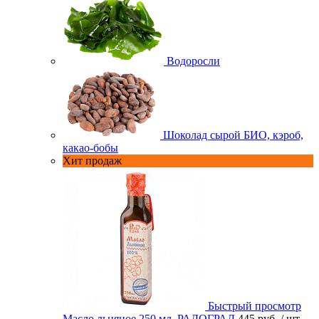
Водоросли
Шоколад сырой БИО, кэроб,
какао-бобы
Хит продаж
Быстрый просмотр
Масло льняное 250 мл. РАДОГРАД
445 руб.
/ шт