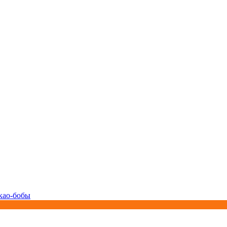
као-бобы