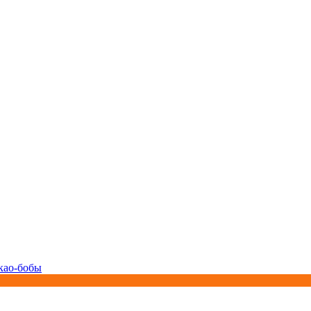
као-бобы