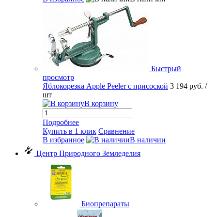
Быстрый
просмотр
Яблокорезка Apple Peeler с присоской
3 194 руб.
/
шт
В корзину
Подробнее
Купить в 1 клик
Сравнение
В избранное
В наличии
Центр Природного Земледелия
Биопрепараты