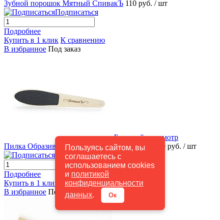
Зубной порошок Мятный СпивакЪ
110 руб.
/ шт
Подписаться
Подробнее
Купить в 1 клик
К сравнению
В избранное
Под заказ
Быстрый просмотр
Пилка Образивная для ног большая Спивакъ
60 руб.
/ шт
Пользуясь сайтом, вы
Подписаться
соглашаетесь с
использованием cookies
и
политикой
Подробнее
конфиденциальности
Купить в 1 клик
К сравнению
В избранное
Под заказ
данных
.
Ок