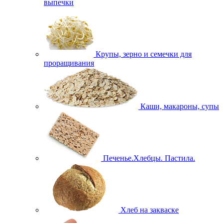
выпечки
Крупы, зерно и семечки для
проращивания
Каши, макароны, супы
Печенье.Хлебцы. Пастила.
Хлеб на закваске