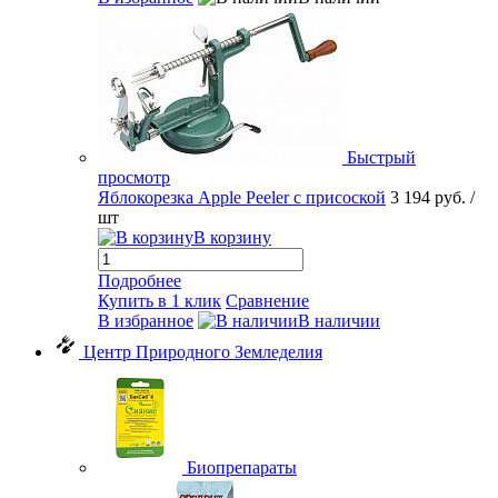
Быстрый
просмотр
Яблокорезка Apple Peeler с присоской
3 194 руб.
/
шт
В корзину
Подробнее
Купить в 1 клик
Сравнение
В избранное
В наличии
Центр Природного Земледелия
Биопрепараты