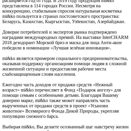
расширяется год от года. В 2019 году продукция mi&ko
представлена в 114 городах России. Несмотря на
конкуренцию, стабильным спросом натуральная косметика
mi&ko пользуется в странах постсоветского пространства:
Беларусь, Казахстан, Кыргызстан, Узбекистан, Азербайджан.
Доверие потребителей и экспертов рынка подтверждено
наградами международных премий. На выставке InterCHARM
2018 дезодорант Морской бриз и маска для лица Анти-акне
победили в номинации «Лучшая зелёная инновация».
mi&ko является примером социального предпринимательства,
оказывая поддержку организациям помощи людям в сложной
жизненной ситуации и предоставляя рабочие места
слабозащищенным слоям населения.
Ежегодно часть доходов от продажи средств «Нежный
возраст» mi&ko перечисляет в Фонд «Подарок ангелу» для
помощи семьям с особенными детьми. Благодаря Вашему
доверию марке, mi&ko также может направлять часть
вырученных от продажи средств в проект «Усынови
животное» Всемирного Фонда Дикой Природы, укрепляя
популяцию снежного барса.
Выбирая mi&ko, Вы делаете осознанный шаг навстречу жизни