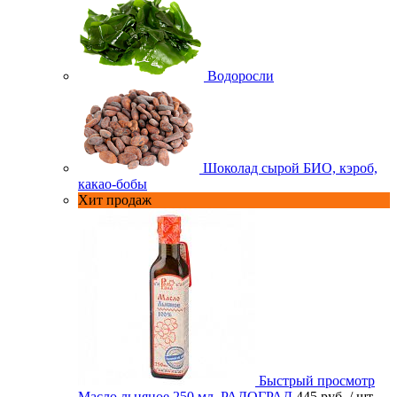
Водоросли
Шоколад сырой БИО, кэроб,
какао-бобы
Хит продаж
Быстрый просмотр
Масло льняное 250 мл. РАДОГРАД
445 руб.
/ шт