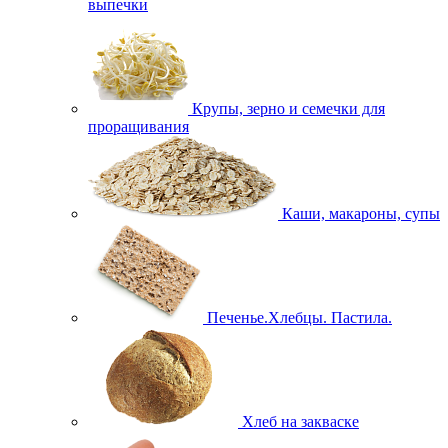
выпечки
Крупы, зерно и семечки для
проращивания
Каши, макароны, супы
Печенье.Хлебцы. Пастила.
Хлеб на закваске