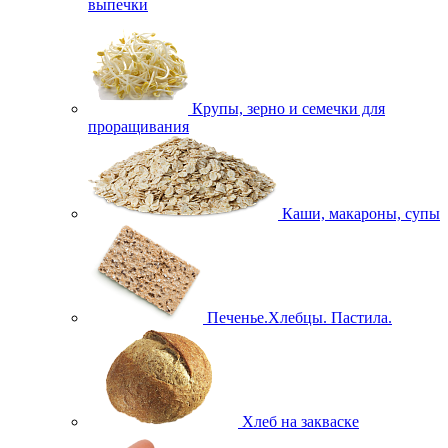
выпечки
Крупы, зерно и семечки для
проращивания
Каши, макароны, супы
Печенье.Хлебцы. Пастила.
Хлеб на закваске