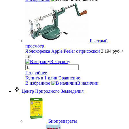
Быстрый
просмотр
Яблокорезка Apple Peeler с присоской
3 194 руб.
/
шт
В корзину
Подробнее
Купить в 1 клик
Сравнение
В избранное
В наличии
Центр Природного Земледелия
Биопрепараты