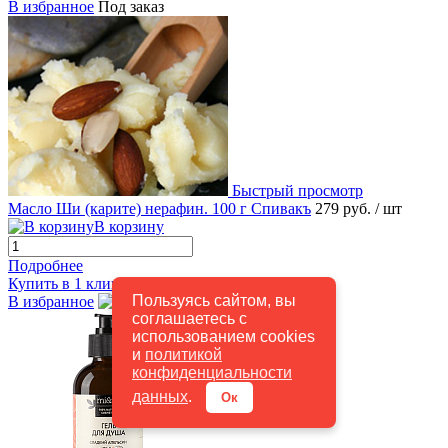
В избранное
Под заказ
Быстрый просмотр
Масло Ши (карите) нерафин. 100 г Спивакъ
279 руб.
/ шт
В корзину
Подробнее
Купить в 1 клик
К сравнению
Пользуясь сайтом, вы
В избранное
В наличии
соглашаетесь с
использованием cookies
и
политикой
конфиденциальности
данных
.
Ок