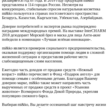
расширяется год от года. В 2019 году продукция mi&ko
представлена в 114 городах России. Несмотря на
конкуренцию, стабильным спросом натуральная косметика
mi&ko пользуется в странах постсоветского пространства:
Беларусь, Казахстан, Кыргызстан, Узбекистан, Азербайджан.
Доверие потребителей и экспертов рынка подтверждено
наградами международных премий. На выставке InterCHARM
2018 дезодорант Морской бриз и маска для лица Анти-акне
победили в номинации «Лучшая зелёная инновация».
mi&ko является примером социального предпринимательства,
оказывая поддержку организациям помощи людям в сложной
жизненной ситуации и предоставляя рабочие места
слабозащищенным слоям населения.
Ежегодно часть доходов от продажи средств «Нежный
возраст» mi&ko перечисляет в Фонд «Подарок ангелу» для
помощи семьям с особенными детьми. Благодаря Вашему
доверию марке, mi&ko также может направлять часть
вырученных от продажи средств в проект «Усынови
животное» Всемирного Фонда Дикой Природы, укрепляя
популяцию снежного барса.
Выбирая mi&ko, Вы делаете осознанный шаг навстречу жизни