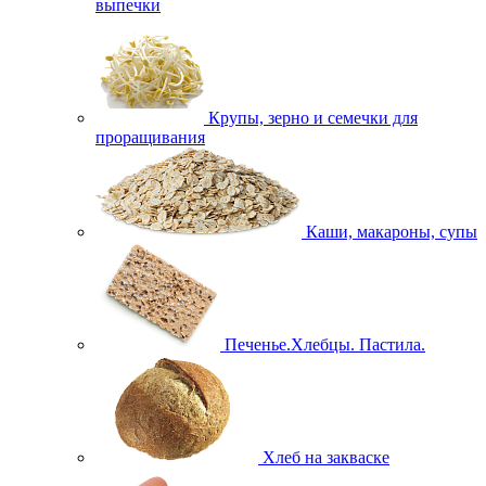
выпечки
Крупы, зерно и семечки для
проращивания
Каши, макароны, супы
Печенье.Хлебцы. Пастила.
Хлеб на закваске