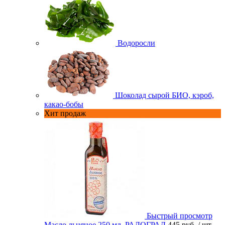
Водоросли
Шоколад сырой БИО, кэроб,
какао-бобы
Хит продаж
Быстрый просмотр
Масло льняное 250 мл. РАДОГРАД
445 руб.
/ шт