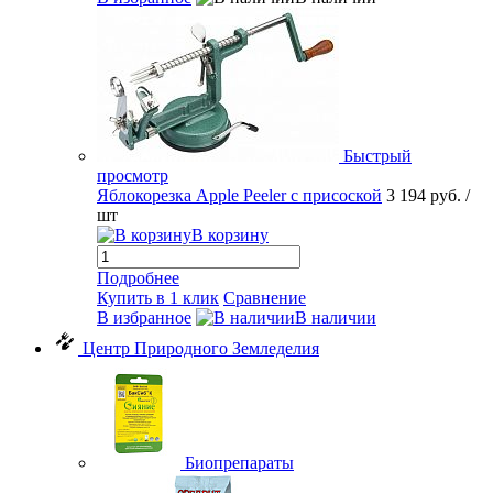
Быстрый
просмотр
Яблокорезка Apple Peeler с присоской
3 194 руб.
/
шт
В корзину
Подробнее
Купить в 1 клик
Сравнение
В избранное
В наличии
Центр Природного Земледелия
Биопрепараты