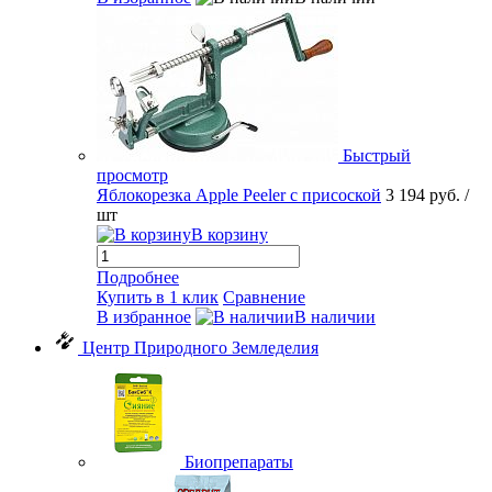
Быстрый
просмотр
Яблокорезка Apple Peeler с присоской
3 194 руб.
/
шт
В корзину
Подробнее
Купить в 1 клик
Сравнение
В избранное
В наличии
Центр Природного Земледелия
Биопрепараты