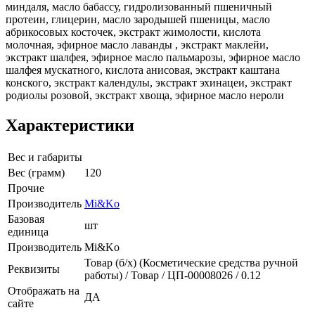
миндаля, масло бабассу, гидролизованный пшеничный
протеин, глицерин, масло зародышей пшеницы, масло
абрикосовых косточек, экстракт жимолости, кислота
молочная, эфирное масло лаванды , экстракт маклейи,
экстракт шалфея, эфирное масло пальмарозы, эфирное масло
шалфея мускатного, кислота анисовая, экстракт каштана
конского, экстракт календулы, экстракт эхинацеи, экстракт
родиолы розовой, экстракт хвоща, эфирное масло нероли
Характеристики
Вес и габариты
Вес (грамм)
120
Прочие
Производитель
Mi&Ko
Базовая
шт
единица
Производитель
Mi&Ko
Товар (б/х) (Косметические средства ручной
Реквизиты
работы) / Товар / ЦП-00008026 / 0.12
Отображать на
ДА
сайте