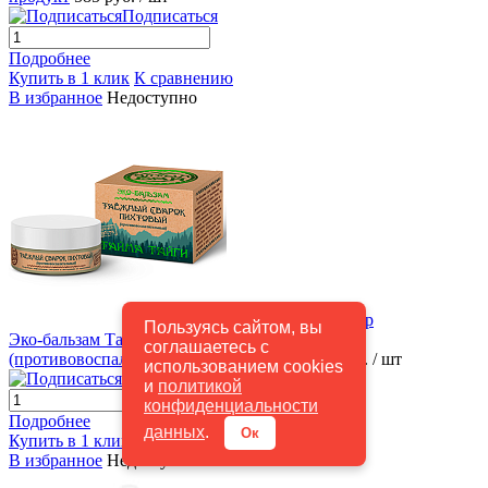
Подписаться
Подробнее
Купить в 1 клик
К сравнению
В избранное
Недоступно
Быстрый просмотр
Пользуясь сайтом, вы
Эко-бальзам Таежный Сварок Пихтовый
соглашаетесь с
(противовоспалительный) 50мл Алтын
375 руб.
/ шт
использованием cookies
Подписаться
и
политикой
конфиденциальности
Подробнее
данных
.
Ок
Купить в 1 клик
К сравнению
В избранное
Недоступно