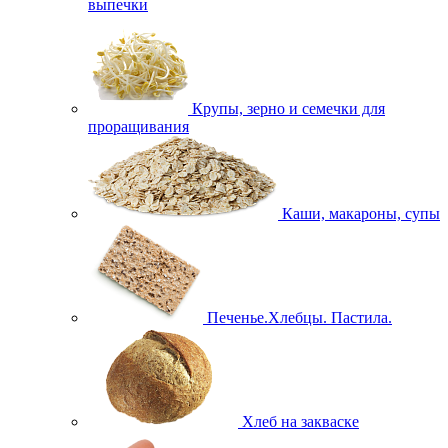
выпечки
Крупы, зерно и семечки для
проращивания
Каши, макароны, супы
Печенье.Хлебцы. Пастила.
Хлеб на закваске