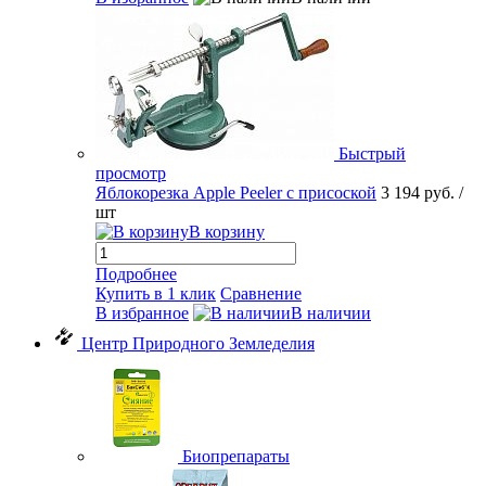
Быстрый
просмотр
Яблокорезка Apple Peeler с присоской
3 194 руб.
/
шт
В корзину
Подробнее
Купить в 1 клик
Сравнение
В избранное
В наличии
Центр Природного Земледелия
Биопрепараты