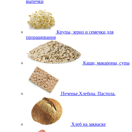
выпечки
Крупы, зерно и семечки для
проращивания
Каши, макароны, супы
Печенье.Хлебцы. Пастила.
Хлеб на закваске