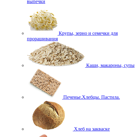
выпечки
Крупы, зерно и семечки для
проращивания
Каши, макароны, супы
Печенье.Хлебцы. Пастила.
Хлеб на закваске