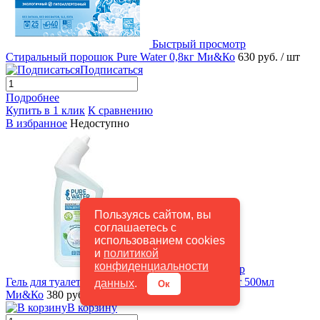
Быстрый просмотр
Стиральный порошок Pure Water 0,8кг Ми&Ко
630 руб.
/ шт
Подписаться
Подробнее
Купить в 1 клик
К сравнению
В избранное
Недоступно
Пользуясь сайтом, вы
соглашаетесь с
использованием cookies
и
политикой
конфиденциальности
Быстрый просмотр
Гель для туалета Морозный эвкалипт Pure Water 500мл
данных
.
Ок
Ми&Ко
380 руб.
/ шт
В корзину