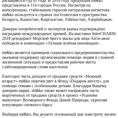
расширяется год от года. В 2019 году продукция mi&ko
представлена в 114 городах России. Несмотря на
конкуренцию, стабильным спросом натуральная косметика
mi&ko пользуется в странах постсоветского пространства:
Беларусь, Казахстан, Кыргызстан, Узбекистан, Азербайджан.
Доверие потребителей и экспертов рынка подтверждено
наградами международных премий. На выставке InterCHARM
2018 дезодорант Морской бриз и маска для лица Анти-акне
победили в номинации «Лучшая зелёная инновация».
mi&ko является примером социального предпринимательства,
оказывая поддержку организациям помощи людям в сложной
жизненной ситуации и предоставляя рабочие места
слабозащищенным слоям населения.
Ежегодно часть доходов от продажи средств «Нежный
возраст» mi&ko перечисляет в Фонд «Подарок ангелу» для
помощи семьям с особенными детьми. Благодаря Вашему
доверию марке, mi&ko также может направлять часть
вырученных от продажи средств в проект «Усынови
животное» Всемирного Фонда Дикой Природы, укрепляя
популяцию снежного барса.
Выбирая mi&ko, Вы делаете осознанный шаг навстречу жизни