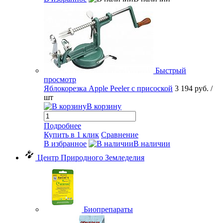
Быстрый
просмотр
Яблокорезка Apple Peeler с присоской
3 194 руб.
/
шт
В корзину
Подробнее
Купить в 1 клик
Сравнение
В избранное
В наличии
Центр Природного Земледелия
Биопрепараты