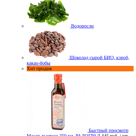
Водоросли
Шоколад сырой БИО, кэроб,
какао-бобы
Хит продаж
Быстрый просмотр
Масло льняное 250 мл. РАДОГРАД
445 руб.
/ шт