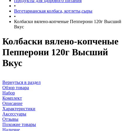
Продукты для здорового питания
•
Вегетарианская колбаса, котлеты,сыры
•
Колбаски вялено-копченые Пепперони 120г Высший
Вкус
Колбаски вялено-копченые
Пепперони 120г Высший
Вкус
Вернуться в раздел
Обзор товара
Набор
Комплект
Описание
Характеристики
Аксессуары
Отзывы
Похожие товары
Наличие