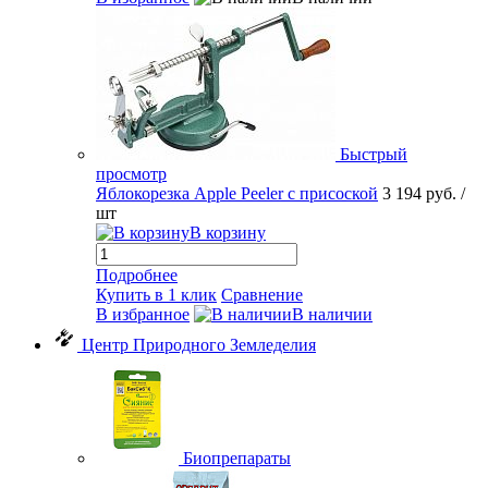
Быстрый
просмотр
Яблокорезка Apple Peeler с присоской
3 194 руб.
/
шт
В корзину
Подробнее
Купить в 1 клик
Сравнение
В избранное
В наличии
Центр Природного Земледелия
Биопрепараты