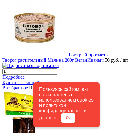
Быстрый просмотр
Творог растительный Малина 200г ВеганИваныч
50 руб.
/ шт
Подписаться
Подробнее
Купить в 1 клик
К сравнению
В избранное
Под заказ
Пользуясь сайтом, вы
соглашаетесь с
использованием cookies
и
политикой
конфиденциальности
данных
.
Ок