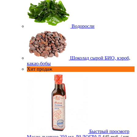
Водоросли
Шоколад сырой БИО, кэроб,
какао-бобы
Хит продаж
Быстрый просмотр
Масло льняное 250 мл. РАДОГРАД
445 руб.
/ шт