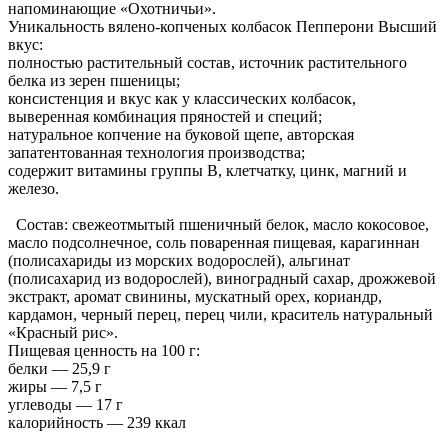
напоминающие «Охотничьи».
Уникальность вялено-копченых колбасок Пепперони Высший
вкус:
полностью растительный состав, источник растительного
белка из зерен пшеницы;
консистенция и вкус как у классических колбасок,
выверенная комбинация пряностей и специй;
натуральное копчение на буковой щепе, авторская
запатентованная технология производства;
содержит витамины группы В, клетчатку, цинк, магний и
железо.
Состав: свежеотмытый пшеничный белок, масло кокосовое,
масло подсолнечное, соль поваренная пищевая, карагиннан
(полисахариды из морских водорослей), альгинат
(полисахарид из водорослей), виноградный сахар, дрожжевой
экстракт, аромат свинины, мускатный орех, кориандр,
кардамон, черный перец, перец чили, краситель натуральный
«Красный рис».
Пищевая ценность на 100 г:
белки — 25,9 г
жиры — 7,5 г
углеводы — 17 г
калорийность — 239 ккал