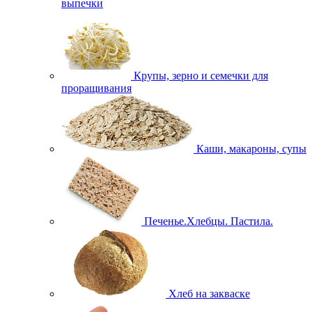
выпечки
Крупы, зерно и семечки для
проращивания
Каши, макароны, супы
Печенье.Хлебцы. Пастила.
Хлеб на закваске