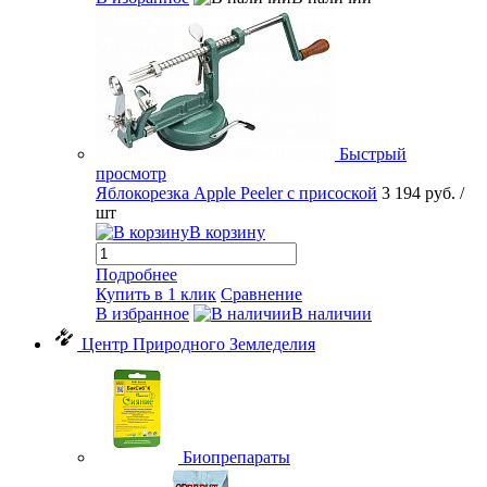
Быстрый
просмотр
Яблокорезка Apple Peeler с присоской
3 194 руб.
/
шт
В корзину
Подробнее
Купить в 1 клик
Сравнение
В избранное
В наличии
Центр Природного Земледелия
Биопрепараты