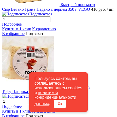
Быстрый просмотр
Сыр Вегано-Грана-Падано с перцем 350 г VEGO
410 руб.
/ шт
Подписаться
Подробнее
Купить в 1 клик
К сравнению
В избранное
Под заказ
Пользуясь сайтом, вы
соглашаетесь с
Быстрый просмотр
использованием cookies
Тофу Паприка 200г ВеганИваныч
135 руб.
/ шт
и
политикой
Подписаться
конфиденциальности
данных
.
Ок
Подробнее
Купить в 1 клик
К сравнению
В избранное
Под заказ