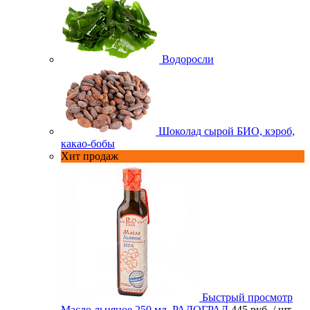
Водоросли
Шоколад сырой БИО, кэроб,
какао-бобы
Хит продаж
Быстрый просмотр
Масло льняное 250 мл. РАДОГРАД
445 руб.
/ шт