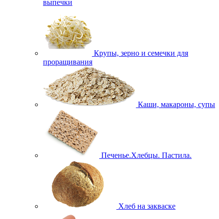
выпечки
Крупы, зерно и семечки для
проращивания
Каши, макароны, супы
Печенье.Хлебцы. Пастила.
Хлеб на закваске