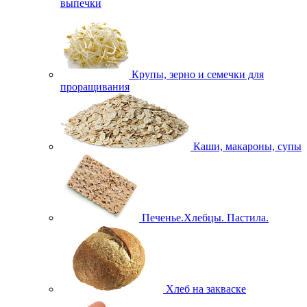
выпечки
Крупы, зерно и семечки для
проращивания
Каши, макароны, супы
Печенье.Хлебцы. Пастила.
Хлеб на закваске