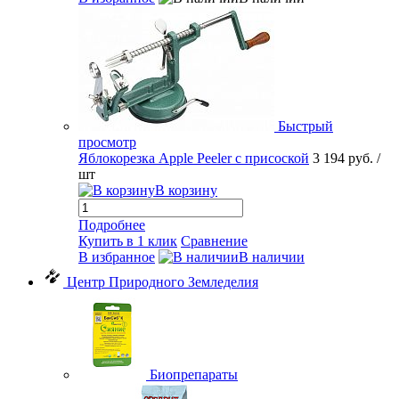
Быстрый
просмотр
Яблокорезка Apple Peeler с присоской
3 194 руб.
/
шт
В корзину
Подробнее
Купить в 1 клик
Сравнение
В избранное
В наличии
Центр Природного Земледелия
Биопрепараты