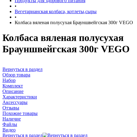
Продукты для здорового питания
•
Вегетарианская колбаса, котлеты,сыры
•
Колбаса вяленая полусухая Брауншвейгская 300г VEGO
Колбаса вяленая полусухая
Брауншвейгская 300г VEGO
Вернуться в раздел
Обзор товара
Набор
Комплект
Описание
Характеристики
Аксессуары
Отзывы
Похожие товары
Наличие
Файлы
Видео
Вернуться в раздел