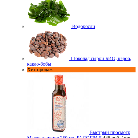
Водоросли
Шоколад сырой БИО, кэроб,
какао-бобы
Хит продаж
Быстрый просмотр
Масло льняное 250 мл. РАДОГРАД
445 руб.
/ шт