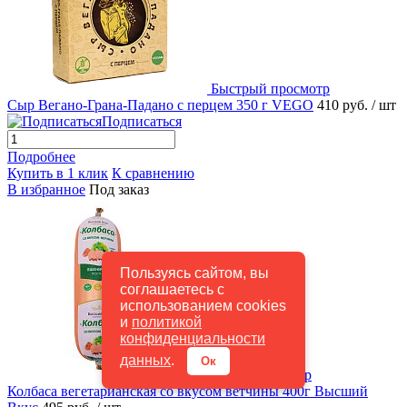
Быстрый просмотр
Сыр Вегано-Грана-Падано с перцем 350 г VEGO
410 руб.
/ шт
Подписаться
Подробнее
Купить в 1 клик
К сравнению
В избранное
Под заказ
Пользуясь сайтом, вы
соглашаетесь с
использованием cookies
и
политикой
конфиденциальности
данных
.
Ок
Быстрый просмотр
Колбаса вегетарианская со вкусом ветчины 400г Высший