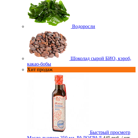
Водоросли
Шоколад сырой БИО, кэроб,
какао-бобы
Хит продаж
Быстрый просмотр
Масло льняное 250 мл. РАДОГРАД
445 руб.
/ шт