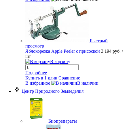
Быстрый
просмотр
Яблокорезка Apple Peeler с присоской
3 194 руб.
/
шт
В корзину
Подробнее
Купить в 1 клик
Сравнение
В избранное
В наличии
Центр Природного Земледелия
Биопрепараты