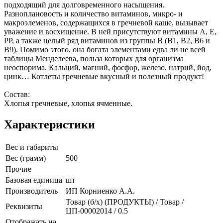
подходящий для долговременного насыщения.
Разноплановость и количество витаминов, микро- и
макроэлеменов, содержащихся в гречневой каше, вызывает
уважение и восхищение. В ней присутствуют витамины А, Е,
РР, а также целый ряд витаминов из группы В (В1, В2, В6 и
В9). Помимо этого, она богата элементами едва ли не всей
таблицы Менделеева, польза которых для организма
неоспорима. Кальций, магний, фосфор, железо, натрий, йод,
цинк… Котлеты гречневые вкусный и полезный продукт!
Состав:
Хлопья гречневые, хлопья ячменные.
Характеристики
Вес и габариты
Вес (грамм)
500
Прочие
Базовая единица
шт
Производитель
ИП Корниенко А.А.
Товар (б/х) (ПРОДУКТЫ) / Товар /
Реквизиты
ЦП-00002014 / 0.5
Отображать на