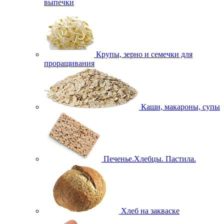
выпечки
Крупы, зерно и семечки для
проращивания
Каши, макароны, супы
Печенье.Хлебцы. Пастила.
Хлеб на закваске