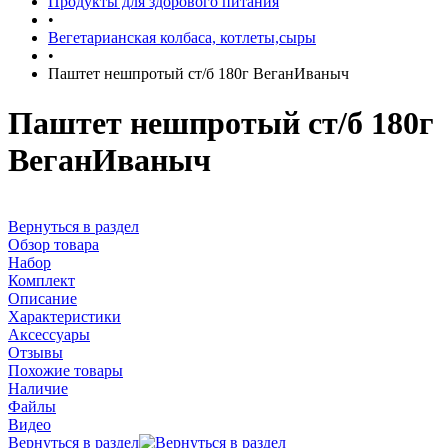
Продукты для здорового питания
•
Вегетарианская колбаса, котлеты,сыры
•
Паштет нешпротый ст/б 180г ВеганИваныч
Паштет нешпротый ст/б 180г
ВеганИваныч
Вернуться в раздел
Обзор товара
Набор
Комплект
Описание
Характеристики
Аксессуары
Отзывы
Похожие товары
Наличие
Файлы
Видео
Вернуться в раздел