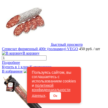
Быстрый просмотр
Сервелат фирменный 400г (полиамид) VEGO
450 руб.
/ шт
В корзину
Подробнее
Купить в 1 клик
К сравнению
В избранное
В наличии
Пользуясь сайтом, вы
соглашаетесь с
использованием cookies
и
политикой
конфиденциальности
данных
.
Ок