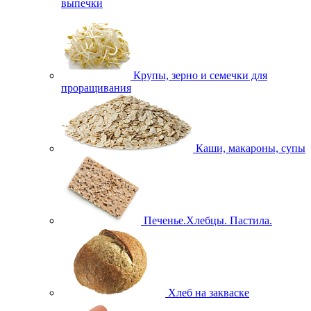
выпечки
Крупы, зерно и семечки для
проращивания
Каши, макароны, супы
Печенье.Хлебцы. Пастила.
Хлеб на закваске