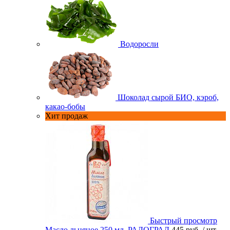
Водоросли
Шоколад сырой БИО, кэроб,
какао-бобы
Хит продаж
Быстрый просмотр
Масло льняное 250 мл. РАДОГРАД
445 руб.
/ шт