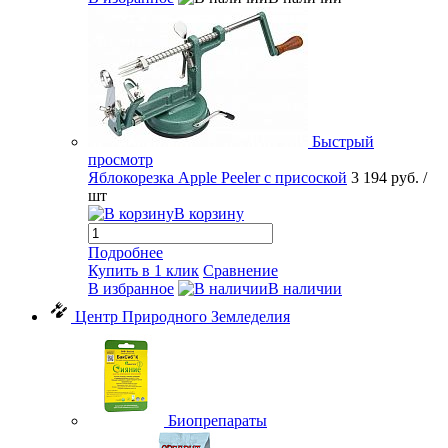
Быстрый
просмотр
Яблокорезка Apple Peeler с присоской
3 194 руб.
/
шт
В корзину
Подробнее
Купить в 1 клик
Сравнение
В избранное
В наличии
Центр Природного Земледелия
Биопрепараты