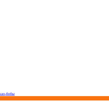
као-бобы