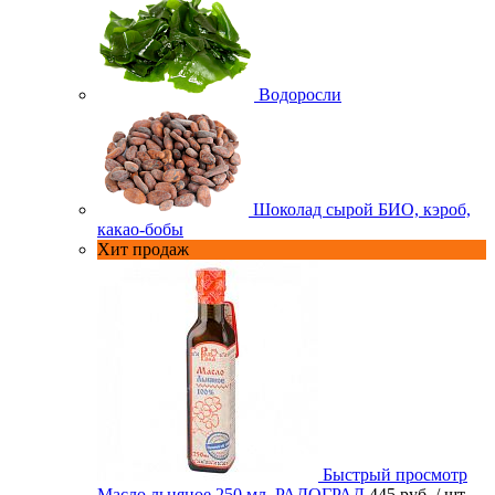
Водоросли
Шоколад сырой БИО, кэроб,
какао-бобы
Хит продаж
Быстрый просмотр
Масло льняное 250 мл. РАДОГРАД
445 руб.
/ шт