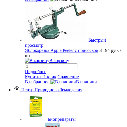
Быстрый
просмотр
Яблокорезка Apple Peeler с присоской
3 194 руб.
/
шт
В корзину
Подробнее
Купить в 1 клик
Сравнение
В избранное
В наличии
Центр Природного Земледелия
Биопрепараты