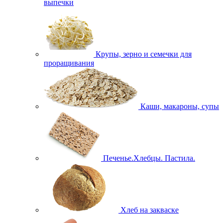
выпечки
Крупы, зерно и семечки для
проращивания
Каши, макароны, супы
Печенье.Хлебцы. Пастила.
Хлеб на закваске