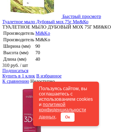
Быстрый просмотр
Туалетное мыло Дубовый мох 75г Ми&Ко
ТУАЛЕТНОЕ МЫЛО ДУБОВЫЙ МОХ 75Г МИ&КО
Производитель
Mi&Ko
Производитель
Mi&Ko
Ширина (мм)
90
Высота (мм)
70
Длина (мм)
40
310 руб.
/ шт
Подписаться
Купить в 1 клик
В избранное
К сравнению
Недоступно
Пользуясь сайтом, вы
соглашаетесь с
использованием cookies
и
политикой
конфиденциальности
данных
.
Ок