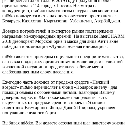
расширяется год от года. В 2019 году продукция mi&ko
представлена в 114 городах России. Несмотря на
конкуренцию, стабильным спросом натуральная косметика
mi&ko пользуется в странах постсоветского пространства:
Беларусь, Казахстан, Кыргызстан, Узбекистан, Азербайджан.
Доверие потребителей и экспертов рынка подтверждено
наградами международных премий. На выставке InterCHARM
2018 дезодорант Морской бриз и маска для лица Анти-акне
победили в номинации «Лучшая зелёная инновация».
mi&ko является примером социального предпринимательства,
оказывая поддержку организациям помощи людям в сложной
жизненной ситуации и предоставляя рабочие места
слабозащищенным слоям населения.
Ежегодно часть доходов от продажи средств «Нежный
возраст» mi&ko перечисляет в Фонд «Подарок ангелу» для
помощи семьям с особенными детьми. Благодаря Вашему
доверию марке, mi&ko также может направлять часть
вырученных от продажи средств в проект «Усынови
животное» Всемирного Фонда Дикой Природы, укрепляя
популяцию снежного барса.
Выбирая mi&ko, Вы делаете осознанный шаг навстречу жизни