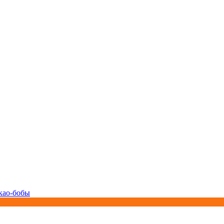
као-бобы