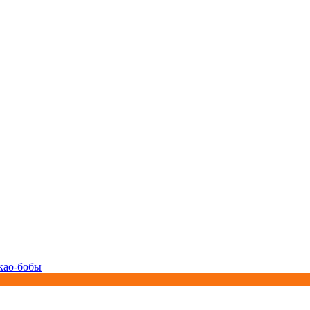
као-бобы