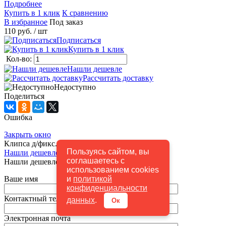
Подробнее
Купить в 1 клик
К сравнению
В избранное
Под заказ
110 руб.
/ шт
Подписаться
Купить в 1 клик
Кол-во:
Нашли дешевле
Рассчитать доставку
Недоступно
Поделиться
Ошибка
Закрыть окно
Клипса д/фикс. растений Бабочка 12шт.
Пользуясь сайтом, вы
Нашли дешевле
соглашаетесь с
Нашли дешевле
использованием cookies
и
политикой
Ваше имя
конфиденциальности
Контактный телефон
*
данных
.
Ок
Электронная почта