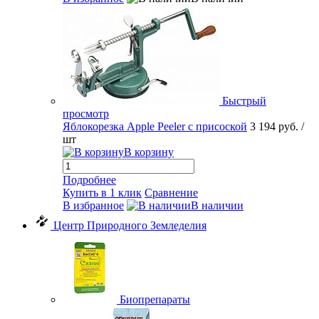
Быстрый
просмотр
Яблокорезка Apple Peeler с присоской
3 194 руб.
/
шт
В корзину
Подробнее
Купить в 1 клик
Сравнение
В избранное
В наличии
Центр Природного Земледелия
Биопрепараты