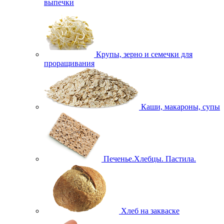
выпечки
Крупы, зерно и семечки для
проращивания
Каши, макароны, супы
Печенье.Хлебцы. Пастила.
Хлеб на закваске