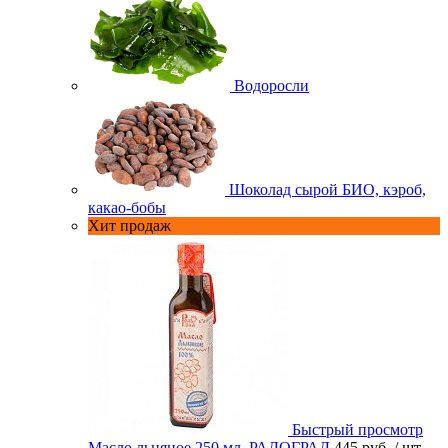
Водоросли
Шоколад сырой БИО, кэроб,
какао-бобы
Хит продаж
Быстрый просмотр
Масло льняное 250 мл. РАДОГРАД
445 руб.
/ шт