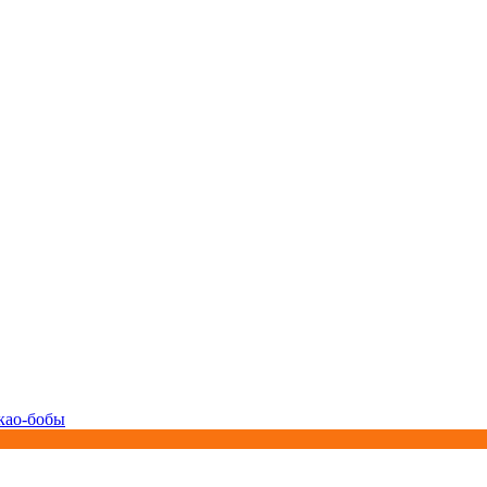
као-бобы