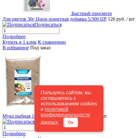
Быстрый просмотр
Для цветов 30г Цион ионитная добавка 5/300 ЦР
126 руб.
/ шт
Подписаться
Подробнее
Купить в 1 клик
К сравнению
В избранное
Под заказ
Пользуясь сайтом, вы
соглашаетесь с
использованием cookies
и
политикой
Быстрый просмотр
конфиденциальности
Мука рыбная 1кг Органик+ 4/8 Онк
299 руб.
/ шт
Подписаться
данных
.
Ок
Подробнее