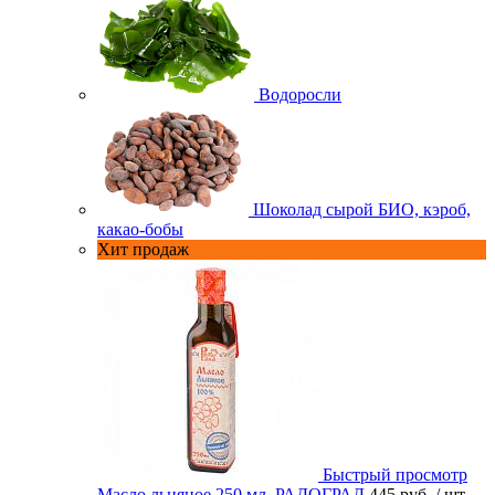
Водоросли
Шоколад сырой БИО, кэроб,
какао-бобы
Хит продаж
Быстрый просмотр
Масло льняное 250 мл. РАДОГРАД
445 руб.
/ шт