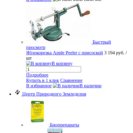
Быстрый
просмотр
Яблокорезка Apple Peeler с присоской
3 194 руб.
/
шт
В корзину
Подробнее
Купить в 1 клик
Сравнение
В избранное
В наличии
Центр Природного Земледелия
Биопрепараты