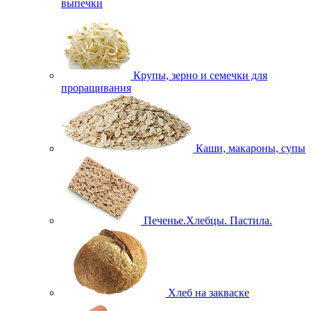
выпечки
Крупы, зерно и семечки для
проращивания
Каши, макароны, супы
Печенье.Хлебцы. Пастила.
Хлеб на закваске