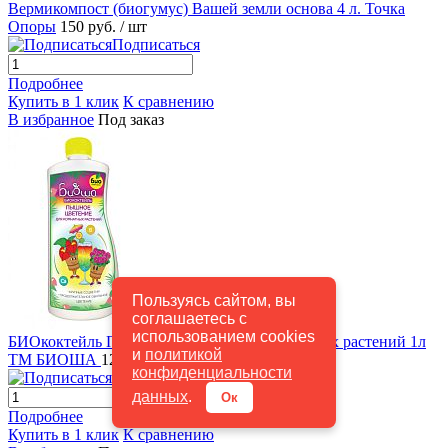
Вермикомпост (биогумус) Вашей земли основа 4 л. Точка
Опоры
150 руб.
/ шт
Подписаться
Подробнее
Купить в 1 клик
К сравнению
В избранное
Под заказ
Пользуясь сайтом, вы
соглашаетесь с
Быстрый просмотр
использованием cookies
БИОкоктейль Пышное цветение для комнатных растений 1л
и
политикой
ТМ БИОША
125 руб.
/ шт
конфиденциальности
Подписаться
данных
.
Ок
Подробнее
Купить в 1 клик
К сравнению