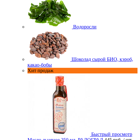
Водоросли
Шоколад сырой БИО, кэроб,
какао-бобы
Хит продаж
Быстрый просмотр
Масло льняное 250 мл. РАДОГРАД
445 руб.
/ шт