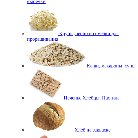
выпечки
Крупы, зерно и семечки для
проращивания
Каши, макароны, супы
Печенье.Хлебцы. Пастила.
Хлеб на закваске