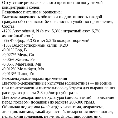
Отсутствие риска локального превышения допустимой
концентрации солей;
Раздельное питание и орошение;
Высокая надежность оболочки и однотипность каждой
гранулы обеспечивают безопасность и удобство применения;
Состав
-12% Азот общий, N (в т.ч. 5,3% нитратный азот, 6,7%
амонийный азот)
-7% Фосфор, P2O5 в т.ч 5,2 % водорастворимый
-18% Водорастворимый калий, K2O
-0,01% Бор, B
-0,027% Медь, Cu
-0,06% Железо, Fe
-0,05% Марганец, Mn
-0,012% Молибден, Mo
-0,013% Цинк, Zn
Рекомендуемые нормы применения
Цветочно-декоративные культуры (однолетние) — внесение
при приготовлении питательного субстрата для выращивания
рассады из расчета 2-3 гр./литр субстрата.
Цветочно-декоративные культуры (многолетние) — внесение
перед посевом (посадкой) из расчета 200-300 гр/м3.
Обильная подкормка (4 г/литр): хризантема, дедрантема,
диасция, лантана, такаб душистый, пеларгония щетковидная,
пеларгония зональная, петуния, флокс, шпороцветник.