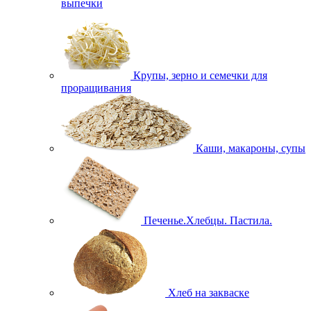
выпечки
Крупы, зерно и семечки для
проращивания
Каши, макароны, супы
Печенье.Хлебцы. Пастила.
Хлеб на закваске