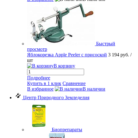
Быстрый
просмотр
Яблокорезка Apple Peeler с присоской
3 194 руб.
/
шт
В корзину
Подробнее
Купить в 1 клик
Сравнение
В избранное
В наличии
Центр Природного Земледелия
Биопрепараты