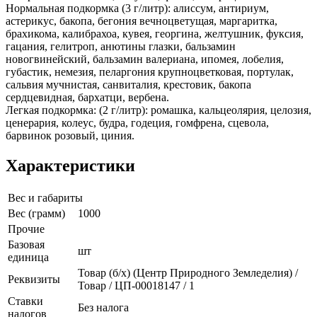
Нормальная подкормка (3 г/литр): алиссум, антириум,
астерикус, бакопа, бегония вечноцветущая, маргаритка,
брахикома, калибрахоа, кувея, георгина, желтушник, фуксия,
гацания, гелитроп, анютины глазки, бальзамин
новогвинейский, бальзамин валериана, ипомея, лобелия,
губастик, немезия, пеларгония крупноцветковая, портулак,
сальвия мучнистая, санвиталия, крестовик, бакопа
сердцевидная, бархатци, вербена.
Легкая подкормка: (2 г/литр): ромашка, кальцеолярия, целозия,
ценерария, колеус, будра, годеция, гомфрена, сцевола,
барвинок розовый, циния.
Характеристики
Вес и габариты
Вес (грамм)
1000
Прочие
Базовая
шт
единица
Товар (б/х) (Центр Природного Земледелия) /
Реквизиты
Товар / ЦП-00018147 / 1
Ставки
Без налога
налогов