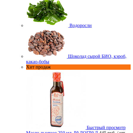
Водоросли
Шоколад сырой БИО, кэроб,
какао-бобы
Хит продаж
Быстрый просмотр
Масло льняное 250 мл. РАДОГРАД
445 руб.
/ шт