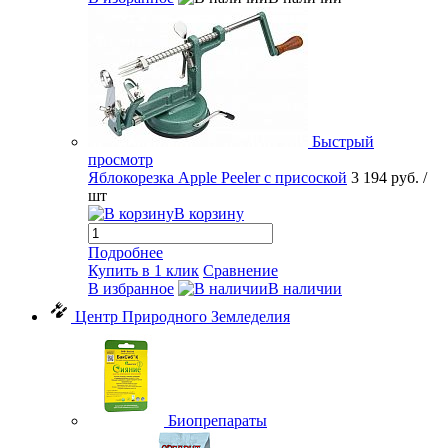
Быстрый
просмотр
Яблокорезка Apple Peeler с присоской
3 194 руб.
/
шт
В корзину
Подробнее
Купить в 1 клик
Сравнение
В избранное
В наличии
Центр Природного Земледелия
Биопрепараты