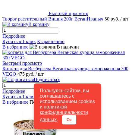
Быстрый просмотр
Творог растительный Вишня 200г ВеганИваныч
50 руб.
/ шт
В корзину
Подробнее
Купить в 1 клик
К сравнению
В избранное
В наличии
Быстрый просмотр
Котлета для Вегбургера Веганская курица замороженная 300
VEGO
475 руб.
/ шт
Подписаться
Пользуясь сайтом, вы
Подробнее
соглашаетесь с
Купить в 1 клик
К сравнению
использованием cookies
В избранное
Под заказ
и
политикой
конфиденциальности
данных
.
Ок