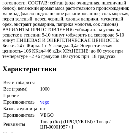
готовности. СОСТАВ: сейтан (вода очищенная, пшеничный
белок); веганский аромат мяса растительного происхождения;
маринад (масло подсолнечное рафинированное, соль морская,
перец зеленый, перец черный, хлопья паприки, мускатный
орех, экстракт розмарина, паприка молотая, сок лимона)
ВАРИАНТЫ ПРИГОТОВЛЕНИЯ: •обжарить на углях на
решетке в тенении 5-10 минут •обжарить на сковороде 5-10
минут ПИЩЕВАЯ И ЭНЕРГЕТИЧЕСКАЯ ЦЕННОСТЬ:
Белки- 24 г Жиры- 1 г Углеводы- 0,4г Энергетическая
ценность- 106 ККал/446 кДж ХРАНЕНИЕ: до 60 суток при
температуре +2 +6 градусов 180 суток при -18 градусах
Характеристики
Вес и габариты
Вес (грамм)
1000
Прочие
Производитель
vego
Базовая единица
шт
Производитель
VEGO
Товар (б/х) (ПРОДУКТЫ) / Товар /
Реквизиты
ЦП-00001957 / 1