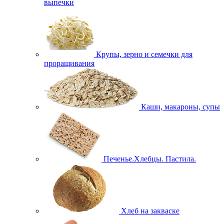
выпечки
Крупы, зерно и семечки для
проращивания
Каши, макароны, супы
Печенье.Хлебцы. Пастила.
Хлеб на закваске