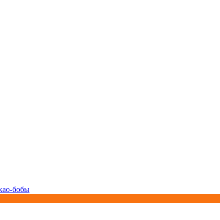
као-бобы