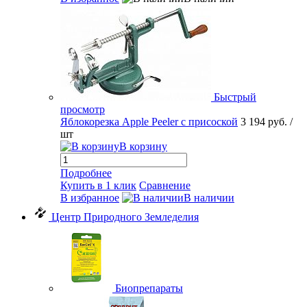
Быстрый
просмотр
Яблокорезка Apple Peeler с присоской
3 194 руб.
/
шт
В корзину
Подробнее
Купить в 1 клик
Сравнение
В избранное
В наличии
Центр Природного Земледелия
Биопрепараты