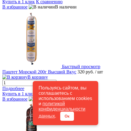
Купить в 1 клик
К сравнению
В избранное
В наличии
Быстрый просмотр
Паштет Морской 200г Высший Вкус
320 руб.
/ шт
В корзину
Пользуясь сайтом, вы
Подробнее
соглашаетесь с
Купить в 1 клик
К сравнению
использованием cookies
В избранное
В наличии
и
политикой
конфиденциальности
данных
.
Ок