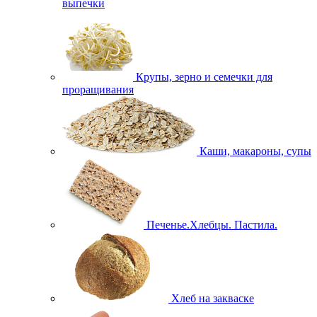
выпечки
Крупы, зерно и семечки для
проращивания
Каши, макароны, супы
Печенье.Хлебцы. Пастила.
Хлеб на закваске