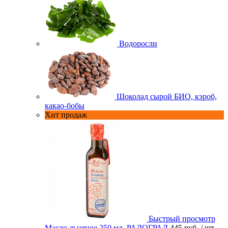
Водоросли
Шоколад сырой БИО, кэроб,
какао-бобы
Хит продаж
Быстрый просмотр
Масло льняное 250 мл. РАДОГРАД
445 руб.
/ шт