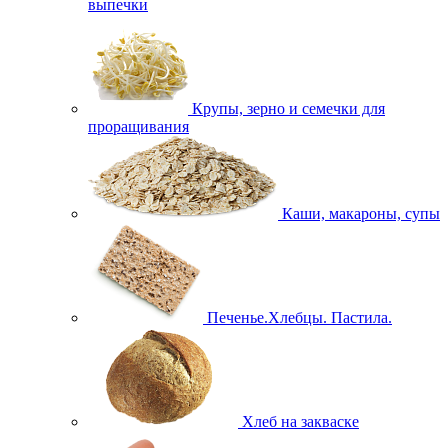
выпечки
Крупы, зерно и семечки для
проращивания
Каши, макароны, супы
Печенье.Хлебцы. Пастила.
Хлеб на закваске