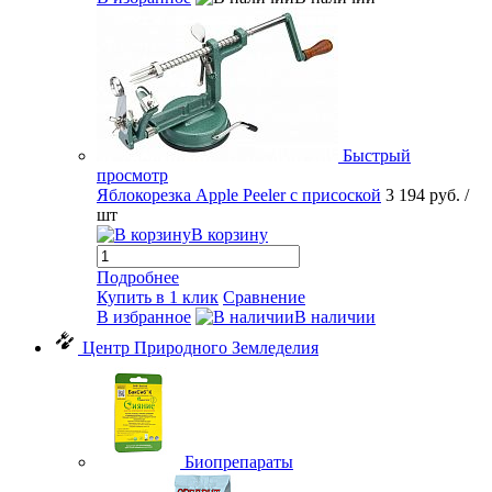
Быстрый
просмотр
Яблокорезка Apple Peeler с присоской
3 194 руб.
/
шт
В корзину
Подробнее
Купить в 1 клик
Сравнение
В избранное
В наличии
Центр Природного Земледелия
Биопрепараты