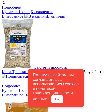
Подробнее
Купить в 1 клик
К сравнению
В избранное
В наличии
Быстрый просмотр
Каша Три злака и лён 1кг Житница здоровья
185 руб.
/ шт
Пользуясь сайтом, вы
Подписаться
соглашаетесь с
использованием cookies
Подробнее
и
политикой
Купить в 1 клик
К сравнению
конфиденциальности
В избранное
Под заказ
данных
.
Ок