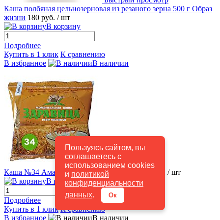
Каша полбяная цельнозерновая из резаного зерна 500 г Образ
жизни
180 руб.
/ шт
В корзину
Подробнее
Купить в 1 клик
К сравнению
В избранное
В наличии
Пользуясь сайтом, вы
соглашаетесь с
Быстрый просмотр
использованием cookies
Каша №34 Амарантовая 200г Здравица
180 руб.
/ шт
и
политикой
В корзину
конфиденциальности
данных
.
Ок
Подробнее
Купить в 1 клик
К сравнению
В избранное
В наличии