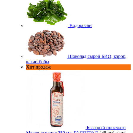
Водоросли
Шоколад сырой БИО, кэроб,
какао-бобы
Хит продаж
Быстрый просмотр
Масло льняное 250 мл. РАДОГРАД
445 руб.
/ шт