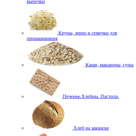
выпечки
Крупы, зерно и семечки для
проращивания
Каши, макароны, супы
Печенье.Хлебцы. Пастила.
Хлеб на закваске