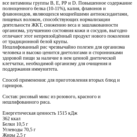
все витамины группы В, Е, РР и D. Повышенное содержание
полноценного белка (10-11%), калия, флавонов и
флавоноидов, являющихся мощнейшими антиоксидантами,
пищевых волокон, способствующих нормализации
деятельности ЖКТ, снижению веса и зашлакованности
организма, улучшению состояния кожи и сосудов, выгодно
отличают этот непревзойдённый продукт нового поколения
от традиционной белой крупы.
Нешлифованный рис чрезвычайно полезен для организма
человека и высоко ценится диетологами и сторонниками
здоровой пищи за наличие в нем ценной диетической
клетчатки, необходимой организму для очищения и
поддержания иммунитета.
Способ применения: для приготовления вторых блюд и
гарниров.
Состав: рисовый микс из розового, красного и
нешлифованного риса.
Енергетическая ценность 1515 кДж
362 ккал
Белки 10,5 г
Углеводы 70,5 г
Жиры 2,5 г