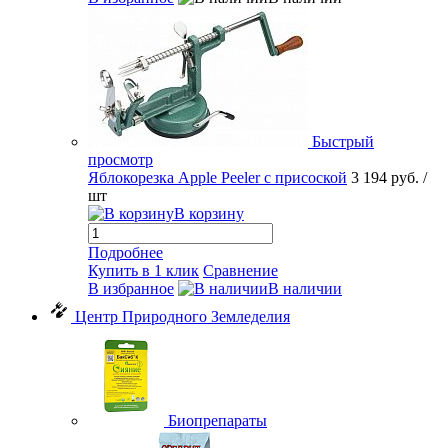
Быстрый
просмотр
Яблокорезка Apple Peeler с присоской
3 194 руб.
/
шт
В корзину
Подробнее
Купить в 1 клик
Сравнение
В избранное
В наличии
Центр Природного Земледелия
Биопрепараты