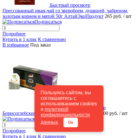
Быстрый просмотр
Прессованный иван-чай со зверобоем, душицей, чабрецом,
золотым корнем и мятой 50г АлтайЭкоПродукт
265 руб.
/ шт
Подписаться
Подробнее
Купить в 1 клик
К сравнению
В избранное
Под заказ
Пользуясь сайтом, вы
соглашаетесь с
использованием cookies
Быстрый просмотр
и
политикой
Борисоглебский Иван-чай 20 пакетиков (40 г)
100 руб.
/ шт
конфиденциальности
Подписаться
данных
.
Ок
Подробнее
Купить в 1 клик
К сравнению