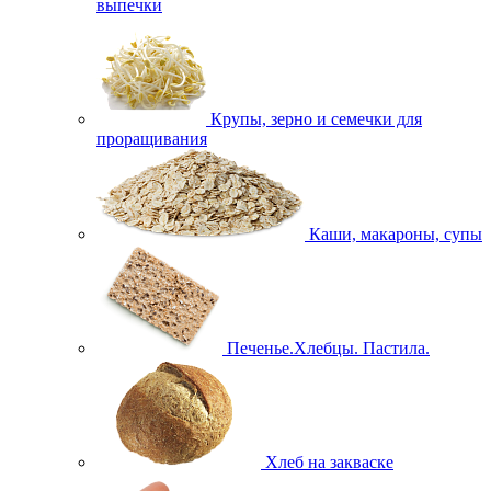
выпечки
Крупы, зерно и семечки для
проращивания
Каши, макароны, супы
Печенье.Хлебцы. Пастила.
Хлеб на закваске