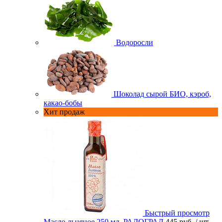
Водоросли
Шоколад сырой БИО, кэроб,
какао-бобы
Хит продаж
Быстрый просмотр
Масло льняное 250 мл. РАДОГРАД
445 руб.
/ шт