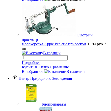
Быстрый
просмотр
Яблокорезка Apple Peeler с присоской
3 194 руб.
/
шт
В корзину
Подробнее
Купить в 1 клик
Сравнение
В избранное
В наличии
Центр Природного Земледелия
Биопрепараты