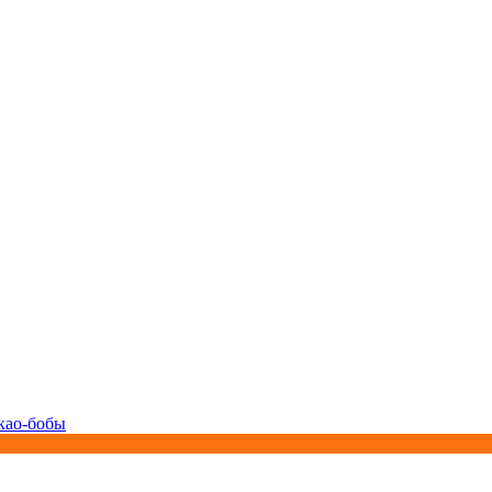
као-бобы