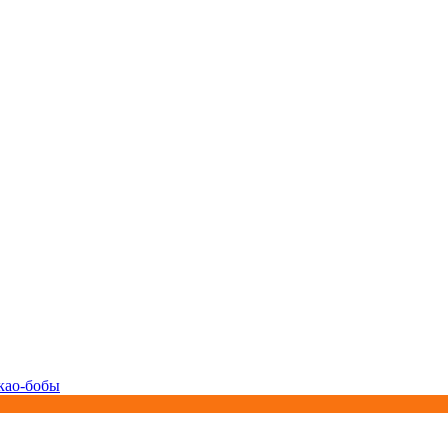
као-бобы