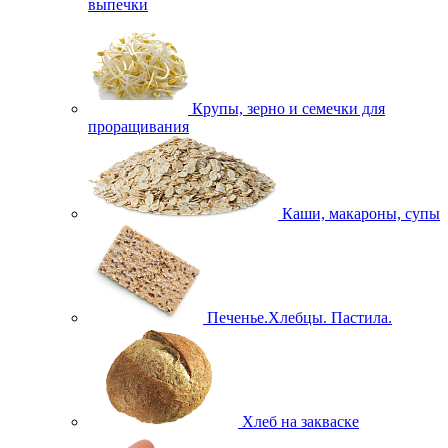
выпечки
Крупы, зерно и семечки для
проращивания
Каши, макароны, супы
Печенье.Хлебцы. Пастила.
Хлеб на закваске