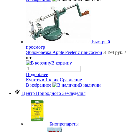
Быстрый
просмотр
Яблокорезка Apple Peeler с присоской
3 194 руб.
/
шт
В корзину
Подробнее
Купить в 1 клик
Сравнение
В избранное
В наличии
Центр Природного Земледелия
Биопрепараты