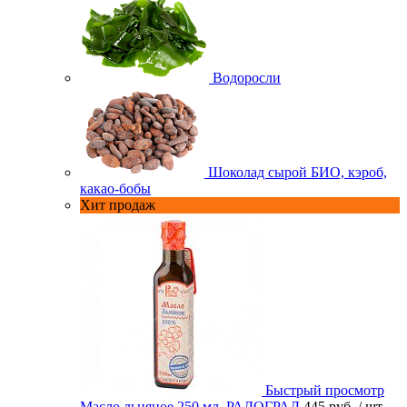
Водоросли
Шоколад сырой БИО, кэроб,
какао-бобы
Хит продаж
Быстрый просмотр
Масло льняное 250 мл. РАДОГРАД
445 руб.
/ шт