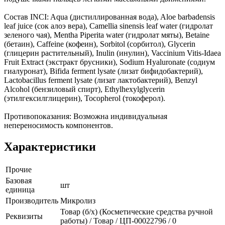
Состав INCI: Aqua (дистиллированная вода), Aloe barbadensis
leaf juice (сок алоэ вера), Camellia sinensis leaf water (гидролат
зеленого чая), Mentha Piperita water (гидролат мяты), Betaine
(бетаин), Caffeine (кофеин), Sorbitol (сорбитол), Glycerin
(глицерин растительный), Inulin (инулин), Vaccinium Vitis-Idaea
Fruit Extract (экстракт брусники), Sodium Hyaluronate (содиум
гиалуронат), Bifida ferment lysate (лизат бифидобактерий),
Lactobacillus ferment lysate (лизат лактобактерий), Benzyl
Alcohol (бензиловый спирт), Ethylhexylglycerin
(этилгексилглицерин), Tocopherol (токоферол).
Противопоказания: Возможна индивидуальная
непереносимость компонентов.
Характеристики
Прочие
Базовая
шт
единица
Производитель
Микролиз
Товар (б/х) (Косметические средства ручной
Реквизиты
работы) / Товар / ЦП-00022796 / 0