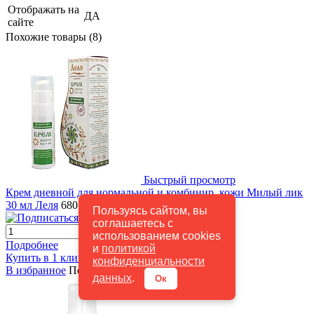
Отображать на
ДА
сайте
Похожие товары (8)
Быстрый просмотр
Крем дневной для нормальной и комбинир. кожи Милый лик
30 мл Леля
680 руб.
/ шт
Пользуясь сайтом, вы
Подписаться
соглашаетесь с
использованием cookies
Подробнее
и
политикой
Купить в 1 клик
К сравнению
конфиденциальности
В избранное
Под заказ
данных
.
Ок