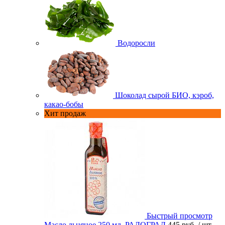
Водоросли
Шоколад сырой БИО, кэроб,
какао-бобы
Хит продаж
Быстрый просмотр
Масло льняное 250 мл. РАДОГРАД
445 руб.
/ шт