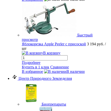
Быстрый
просмотр
Яблокорезка Apple Peeler с присоской
3 194 руб.
/
шт
В корзину
Подробнее
Купить в 1 клик
Сравнение
В избранное
В наличии
Центр Природного Земледелия
Биопрепараты