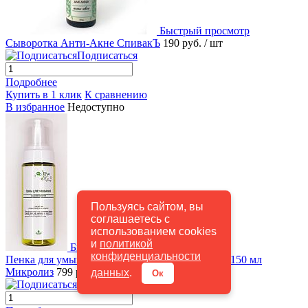
Быстрый просмотр
Сыворотка Анти-Акне СпивакЪ
190 руб.
/ шт
Подписаться
Подробнее
Купить в 1 клик
К сравнению
В избранное
Недоступно
Пользуясь сайтом, вы
соглашаетесь с
использованием cookies
и
политикой
Быстрый просмотр
конфиденциальности
Пенка для умывания с маслом конопли флакон 150 мл
Микролиз
799 руб.
/ шт
данных
.
Ок
Подписаться