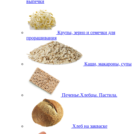
выпечки
Крупы, зерно и семечки для
проращивания
Каши, макароны, супы
Печенье.Хлебцы. Пастила.
Хлеб на закваске