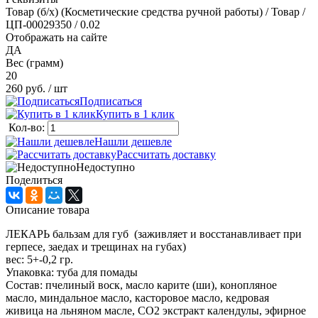
Товар (б/х) (Косметические средства ручной работы) / Товар /
ЦП-00029350 / 0.02
Отображать на сайте
ДА
Вес (грамм)
20
260 руб.
/ шт
Подписаться
Купить в 1 клик
Кол-во:
Нашли дешевле
Рассчитать доставку
Недоступно
Поделиться
Описание товара
ЛЕКАРЬ бальзам для губ (заживляет и восстанавливает при
герпесе, заедах и трещинах на губах)
вес: 5+-0,2 гр.
Упаковка: туба для помады
Состав: пчелиный воск, масло карите (ши), конопляное
масло, миндальное масло, касторовое масло, кедровая
живица на льняном масле, СО2 экстракт календулы, эфирное