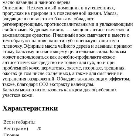
масло лаванды и чайного дерева
Описание: Незаменимый помощник в путешествиях,
прогулках на природе и в повседневной жизни. Масла,
входящие в состав этого бальзама обладают
регенерирующими, противоспалительными и увлажняющими
свойствами. Кедровая живица — мощное антисептическое и
заживляющее средство. Пчелиный воск смягчают и вместе с
тем образуют на поверхности губ тоненькую защитную
пленочку. Эфирные масла чайного дерева и лаванды придают
этому бальзаму по-настоящему целительные силы. Бальзам
может использоваться как лечебно-профилактическое
антисептическое средство не только для губ, но и при
проблемной коже, дерматозах, экземе, псориазе, трещинах,
ожогах (в том числе солнечных), а также для смягчения и
устранения раздражений. Обладает заживляющим эффектом,
также, благодаря СО2 экстракту календулы.
Бальзам можно использовать как крем для огрубевших
участков кожи.
Характеристики
Вес и габариты
Вес (грамм)
20
Прочие