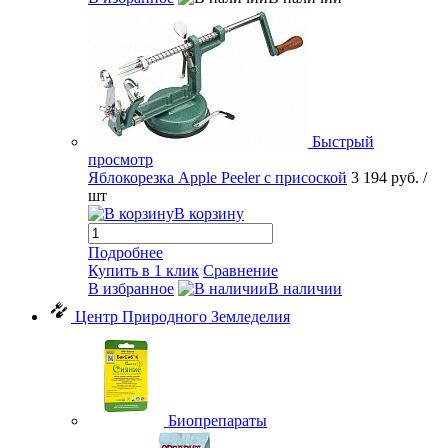
Быстрый
просмотр
Яблокорезка Apple Peeler с присоской
3 194 руб.
/
шт
В корзину
Подробнее
Купить в 1 клик
Сравнение
В избранное
В наличии
Центр Природного Земледелия
Биопрепараты