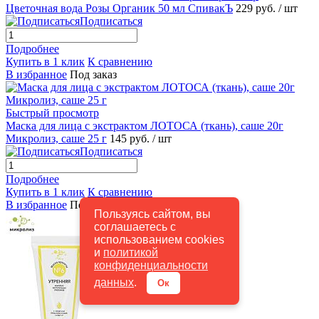
Цветочная вода Розы Органик 50 мл СпивакЪ
229 руб.
/ шт
Подписаться
Подробнее
Купить в 1 клик
К сравнению
В избранное
Под заказ
Быстрый просмотр
Маска для лица с экстрактом ЛОТОСА (ткань), саше 20г
Микролиз, саше 25 г
145 руб.
/ шт
Подписаться
Подробнее
Купить в 1 клик
К сравнению
В избранное
Под заказ
Пользуясь сайтом, вы
соглашаетесь с
использованием cookies
и
политикой
конфиденциальности
данных
.
Ок