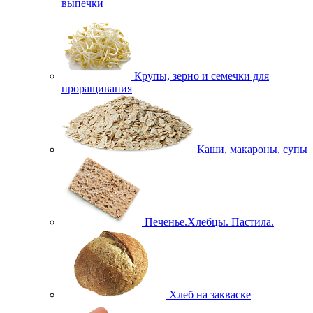
выпечки
Крупы, зерно и семечки для
проращивания
Каши, макароны, супы
Печенье.Хлебцы. Пастила.
Хлеб на закваске