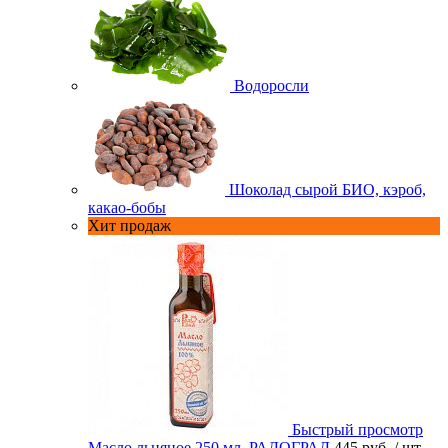
Водоросли
Шоколад сырой БИО, кэроб,
какао-бобы
Хит продаж
Быстрый просмотр
Масло льняное 250 мл. РАДОГРАД
445 руб.
/ шт